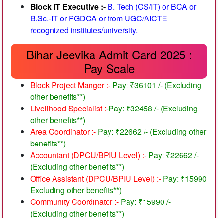
Block IT Executive :-
B. Tech (CS/IT) or BCA or
B.Sc.-IT or PGDCA or from UGC/AICTE
recognized institutes/university.
Bihar Jeevika Admit Card 2025 :
Pay Scale
Block Project Manger :-
Pay: ₹36101 /- (Excluding
other benefits**)
Livelihood Specialist :
-Pay: ₹32458 /- (Excluding
other benefits**)
Area Coordinator :-
Pay: ₹22662 /- (Excluding other
benefits**)
Accountant (DPCU/BPIU Level) :-
Pay: ₹22662 /-
(Excluding other benefits**)
Office Assistant (DPCU/BPIU Level) :-
Pay: ₹15990
Excluding other benefits**)
Community Coordinator :-
Pay: ₹15990 /-
(Excluding other benefits**)