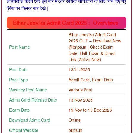
डाउनलोड करने और इस बारे में और अधिक जानकारी के लिए निचे दिए गए
लिंक पर क्लिक कर देखे |
Bihar Jeevika Admit Card 2025 : Overviews
Bihar Jeevika Admit Card
2025 OUT – Download Now
Post Name
@brlps.in | Check Exam
Date, Hall Ticket & Direct
Link (Active Now)
Post Date
13/11/2025
Post Type
Admit Card, Exam Date
Vacancy Post Name
Various Post
Admit Card Release Date
13 Nov 2025
Exam Date
19 Nov to 15 Dec 2025
Download Admit Card
Online
Official Website
brlps.in