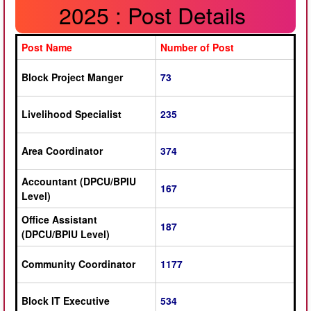
2025 : Post Details
Post Name
Number of Post
Block Project Manger
73
Livelihood Specialist
235
Area Coordinator
374
Accountant (DPCU/BPIU
167
Level)
Office Assistant
187
(DPCU/BPIU Level)
Community Coordinator
1177
Block IT Executive
534