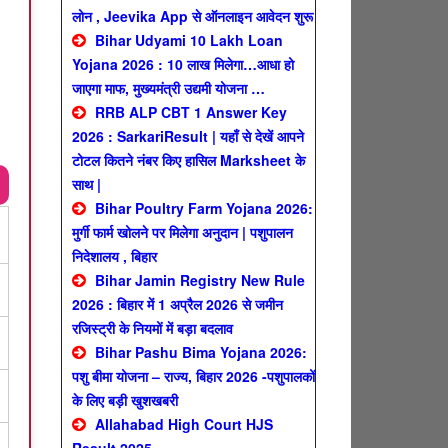
लोन , Jeevika App से ऑनलाइन आवेदन शुरू
Bihar Udyami 10 Lakh Loan
Yojana 2026 : 10 लाख मिलेगा…आधा हो
जाएगा माफ, मुख्यमंत्री उद्यमी योजना …
RRB ALP CBT 1 Answer Key
2026 : SarkariResult | यहाँ से देखें आपने
टोटल कितने नंबर किए हासिल Marksheet के
साथ |
Bihar Poultry Farm Yojana 2026:
मुर्गी फार्म खोलने पर मिलेगा अनुदान | पशुपालन
निदेशालय , बिहार
Bihar Jamin Registry New Rule
2026 : बिहार में 1 अप्रैल 2026 से जमीन
रजिस्ट्री के नियमों में बड़ा बदलाव
Bihar Pashu Bima Yojana 2026:
पशु बीमा योजना – राज्य, बिहार 2026 -पशुपालकों
के लिए बड़ी खुशखबरी
Allahabad High Court HJS