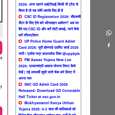
2026: अगर आपने आईटीआई किसी भी ट्रैड से
किया है तो यह फॉर्म आपके लिए ही है
CSC ID Registration 2026: सीएससी
सेंटर के लिए ऐसे करे ऑनलाइन आवेदन? अब घर
बैठे पाए CSC ID और करें मोटी कमाई, जाने कैसे
करें रजिस्ट्रैशन
UP Police Home Guard Admit
Card 2026: यूपी होमगार्ड एडमिट कार्ड 2026
जारी / प्रवेश पत्र डाउनलोड लिंक @uppbpb
ाद
PM Aawas Yojana New List
2026: प्रधानमंत्री आवास योजना लिस्ट कैसे
देखें | नई लाभार्थी सूची जारी चेक करे लिस्ट में
अपना नाम
SSC GD Admit Card 2026
्र
Released: Download GD Constable
Hall Ticket at ssc.gov.in
Mukhyamantri Kanya Utthan
Yojana 2026: 0-2 साल की बालिकाओ को