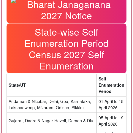
State-wise Self
Enumeration Period
Census 2027 Self
Enumeration
Self
State/UT
Enumeration
Period
Andaman & Nicobar, Delhi, Goa, Karnataka,
01 April to 15
Lakshadweep, Mizoram, Odisha, Sikkim
April 2026
05 April to 19
Gujarat, Dadra & Nagar Haveli, Daman & Diu
April 2026