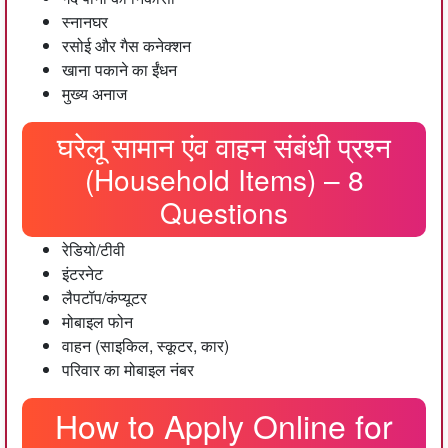
स्नानघर
रसोई और गैस कनेक्शन
खाना पकाने का ईंधन
मुख्य अनाज
घरेलू सामान एंव वाहन संबंधी प्रश्न
(Household Items) – 8
Questions
रेडियो/टीवी
इंटरनेट
लैपटॉप/कंप्यूटर
मोबाइल फोन
वाहन (साइकिल, स्कूटर, कार)
परिवार का मोबाइल नंबर
How to Apply Online for