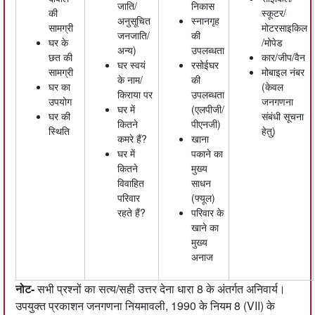
जाति/
निकास
की
स्कूटर/
अनुसूचित
स्नानगृह
सामग्री
मोटरसाइकिल
जनजाति/
की
घर के
/मोपेड
अन्य)
उपलब्धता
छत की
कार/जीप/वैन
घर स्वयं
रसोईघर
सामग्री
मोबाइल नंबर
के नाम/
की
घर का
(केवल
किराया पर
उपलब्धता
उपयोग
जनगणना
घर में
(एलपीजी/
घर की
संबंधी सूचना
कितने
पीएनजी)
स्थिति
हेतु)
कमरे हैं?
खाना
घर में
पकाने का
कितने
मुख्य
विवाहित
साधन
परिवार
(फ्यूल)
रहते हैं?
परिवार के
खाने का
मुख्य
अनाज
नोट-
सभी प्रश्नों का सत्य/सही उत्तर देना धारा 8 के अंतर्गत अनिवार्य।
उपयुक्त प्रकाशन जनगणना नियमावली, 1990 के नियम 8 (VII) के