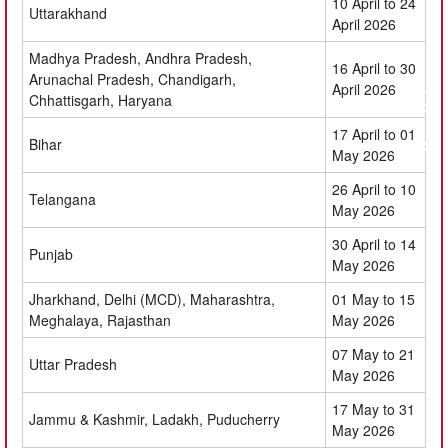
10 April to 24
Uttarakhand
April 2026
Madhya Pradesh, Andhra Pradesh,
16 April to 30
Arunachal Pradesh, Chandigarh,
April 2026
Chhattisgarh, Haryana
17 April to 01
Bihar
May 2026
26 April to 10
Telangana
May 2026
30 April to 14
Punjab
May 2026
Jharkhand, Delhi (MCD), Maharashtra,
01 May to 15
Meghalaya, Rajasthan
May 2026
07 May to 21
Uttar Pradesh
May 2026
17 May to 31
Jammu & Kashmir, Ladakh, Puducherry
May 2026