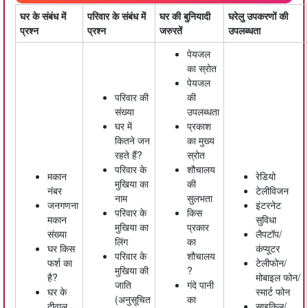
घर के संबंध में
परिवार के संबंध में
घर की बुनियादी
घरेलु उपकरणों की
प्रश्न
प्रश्न
जरुरतें
उपलब्धता
पेयजल
का स्रोत
पेयजल
परिवार की
की
संख्या
उपलब्धता
घर में
प्रकाश
कितने जन
का मुख्य
रहते हैं?
स्रोत
परिवार के
शौचालय
मकान
रेडियो
मुखिया का
की
नंबर
टेलीविजन
नाम
सुलभता
जनगणना
इंटरनेट
परिवार के
किस
मकान
सुविधा
मुखिया का
प्रकार
संख्या
लैपटॉप/
लिंग
का
घर किस
कंप्यूटर
परिवार के
शौचालय
फर्श का
टेलीफोन/
मुखिया की
?
है?
मोबाइल फोन/
जाति
गंदे पानी
घर के
स्मार्ट फोन
(अनुसूचित
का
दीवाल
साइकिल/