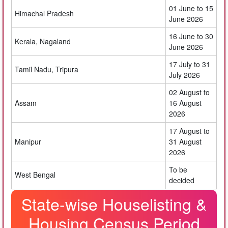
01 June to 15
Himachal Pradesh
June 2026
16 June to 30
Kerala, Nagaland
June 2026
17 July to 31
Tamil Nadu, Tripura
July 2026
02 August to
Assam
16 August
2026
17 August to
Manipur
31 August
2026
To be
West Bengal
decided
State-wise Houselisting &
Housing Census Period