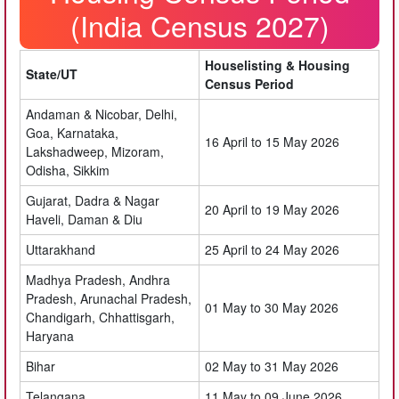
(India Census 2027)
Houselisting & Housing
State/UT
Census Period
Andaman & Nicobar, Delhi,
Goa, Karnataka,
16 April to 15 May 2026
Lakshadweep, Mizoram,
Odisha, Sikkim
Gujarat, Dadra & Nagar
20 April to 19 May 2026
Haveli, Daman & Diu
Uttarakhand
25 April to 24 May 2026
Madhya Pradesh, Andhra
Pradesh, Arunachal Pradesh,
01 May to 30 May 2026
Chandigarh, Chhattisgarh,
Haryana
Bihar
02 May to 31 May 2026
Telangana
11 May to 09 June 2026