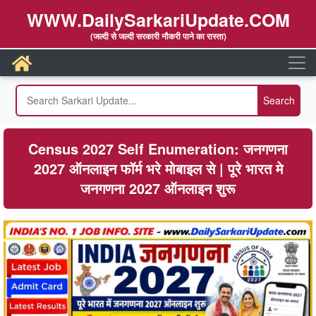
WWW.DailySarkariUpdate.COM
(जल्दी से जल्दी सरकारी नौकरी पाने का रास्ता)
Census 2027 Self Enumeration: जनगणना
2027 ऑनलाइन फॉर्म भरे मोबाइल से | पूरे भारत मे
जनगणना 2027 ऑनलाइन शुरू