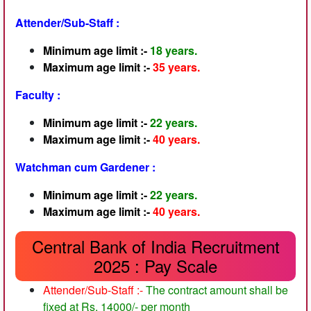
Attender/Sub-Staff :
Minimum age limit :-
18 years.
Maximum age limit :-
35 years.
Faculty :
Minimum age limit :-
22 years.
Maximum age limit :-
40 years.
Watchman cum Gardener :
Minimum age limit :-
22 years.
Maximum age limit :-
40 years.
Central Bank of India Recruitment
2025 : Pay Scale
Attender/Sub-Staff :-
The contract amount shall be
fixed at Rs. 14000/- per month