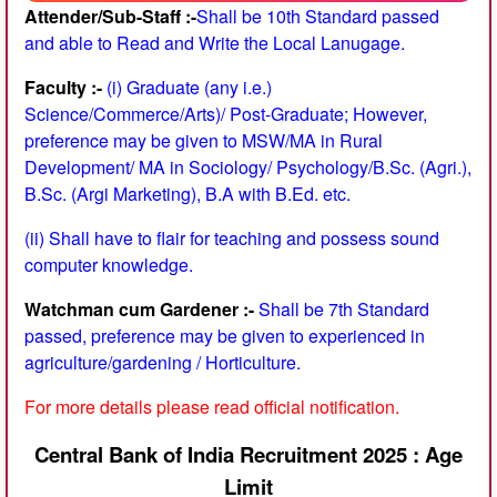
Attender/Sub-Staff :-
Shall be 10th Standard passed
and able to Read and Write the Local Lanugage.
Faculty :-
(i) Graduate (any i.e.)
Science/Commerce/Arts)/ Post-Graduate; However,
preference may be given to MSW/MA in Rural
Development/ MA in Sociology/ Psychology/B.Sc. (Agri.),
B.Sc. (Argi Marketing), B.A with B.Ed. etc.
(ii) Shall have to flair for teaching and possess sound
computer knowledge.
Watchman cum Gardener :-
Shall be 7th Standard
passed, preference may be given to experienced in
agriculture/gardening / Horticulture.
For more details please read official notification.
Central Bank of India Recruitment 2025 : Age
Limit