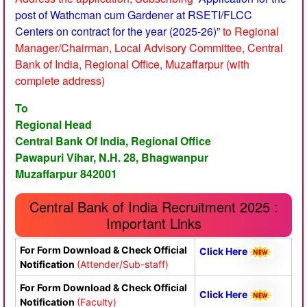
post of Wathcman cum Gardener at RSETI/FLCC
Centers on contract for the year (2025-26)”
to Regional
Manager/Chairman, Local Advisory Committee, Central
Bank of India, Regional Office, Muzaffarpur (with
complete address)
To
Regional Head
Central Bank Of India, Regional Office
Pawapuri Vihar, N.H. 28, Bhagwanpur
Muzaffarpur 842001
Central Bank of India Recruitment 2025 :
Important Links
For Form Download & Check Official
Click Here
Notification
(Attender/Sub-staff)
For Form Download & Check Official
Click Here
Notification
(Faculty)