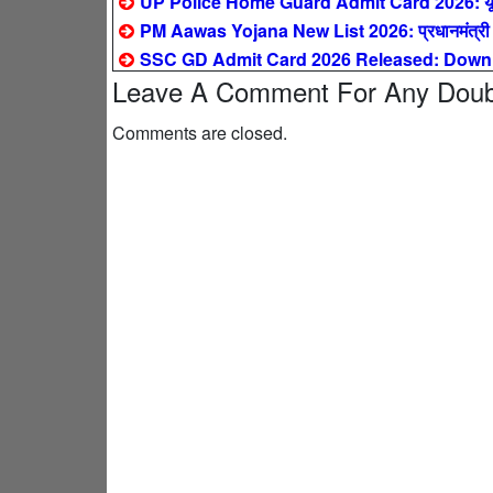
UP Police Home Guard Admit Card 2026: यूपी हो
PM Aawas Yojana New List 2026: प्रधानमंत्री आवास य
SSC GD Admit Card 2026 Released: Downlo
Leave A Comment For Any Doubt
Comments are closed.