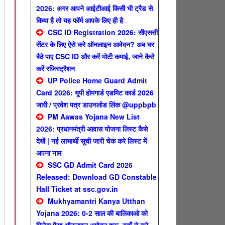
2026: अगर आपने आईटीआई किसी भी ट्रैड से
किया है तो यह फॉर्म आपके लिए ही है
CSC ID Registration 2026: सीएससी
सेंटर के लिए ऐसे करे ऑनलाइन आवेदन? अब घर
बैठे पाए CSC ID और करें मोटी कमाई, जाने कैसे
करें रजिस्ट्रैशन
UP Police Home Guard Admit
Card 2026: यूपी होमगार्ड एडमिट कार्ड 2026
जारी / प्रवेश पत्र डाउनलोड लिंक @uppbpb
PM Aawas Yojana New List
2026: प्रधानमंत्री आवास योजना लिस्ट कैसे
देखें | नई लाभार्थी सूची जारी चेक करे लिस्ट में
अपना नाम
SSC GD Admit Card 2026
Released: Download GD Constable
Hall Ticket at ssc.gov.in
Mukhyamantri Kanya Utthan
Yojana 2026: 0-2 साल की बालिकाओ को