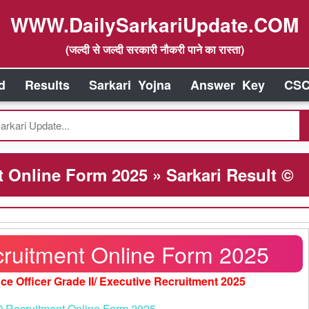
WWW.DailySarkariUpdate.COM
(जल्दी से जल्दी सरकारी नौकरी पाने का रास्ता)
d
Results
Sarkari Yojna
Answer Key
CSC
Online Form 2025 » Sarkari Result ©
ruitment Online Form 2025
nce Officer Grade II/ Executive Recruitment 2025
 Recruitment Online Form 2025