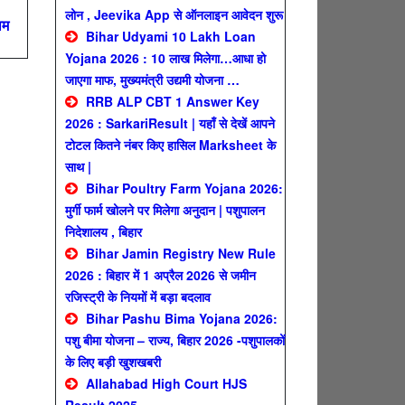
लोन , Jeevika App से ऑनलाइन आवेदन शुरू
ाम
Bihar Udyami 10 Lakh Loan
Yojana 2026 : 10 लाख मिलेगा…आधा हो
जाएगा माफ, मुख्यमंत्री उद्यमी योजना …
RRB ALP CBT 1 Answer Key
2026 : SarkariResult | यहाँ से देखें आपने
टोटल कितने नंबर किए हासिल Marksheet के
साथ |
Bihar Poultry Farm Yojana 2026:
मुर्गी फार्म खोलने पर मिलेगा अनुदान | पशुपालन
निदेशालय , बिहार
Bihar Jamin Registry New Rule
2026 : बिहार में 1 अप्रैल 2026 से जमीन
रजिस्ट्री के नियमों में बड़ा बदलाव
Bihar Pashu Bima Yojana 2026:
पशु बीमा योजना – राज्य, बिहार 2026 -पशुपालकों
के लिए बड़ी खुशखबरी
Allahabad High Court HJS