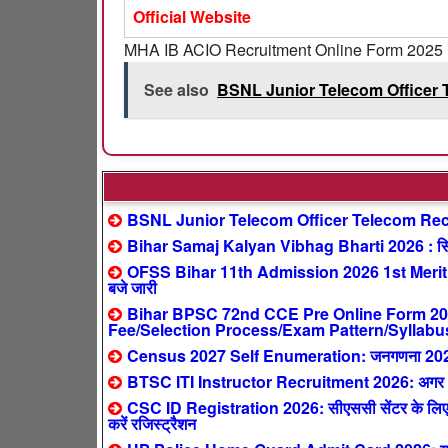
Official Website
MHA IB ACIO Recruitment Online Form 2025
See also
BSNL Junior Telecom Officer T
BSNL Junior Telecom Officer Telecom Recr
Bihar Samaj Kalyan Vibhag Bharti 2026 : सिर्फ
OFSS Bihar 11th Admission 2026 1st Merit 
बजे जारी
Bihar BPSC 72nd CCE Pre Online Form 2026 
Fee/Selection Process/Exam Pattern/Syllabu
Census 2027 Self Enumeration: जनगणना 2027 ऑनल
BTSC ITI Instructor Recruitment 2026: अगर आपने 
CSC ID Registration 2026: सीएससी सेंटर के लिए ऐ
करें रजिस्ट्रैशन