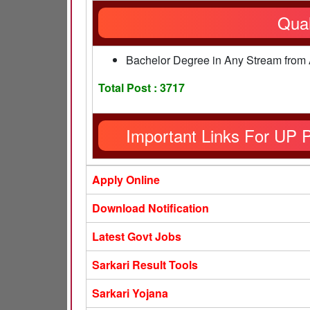
Quali
Bachelor Degree in Any Stream from A
Total Post : 3717
Important Links For UP P
Apply Online
Download Notification
Latest Govt Jobs
Sarkari Result Tools
Sarkari Yojana