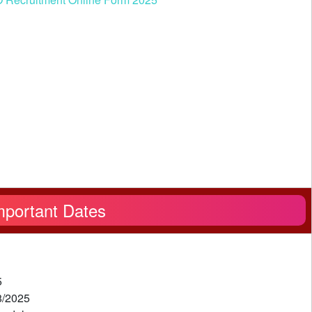
mportant Dates
5
8/2025