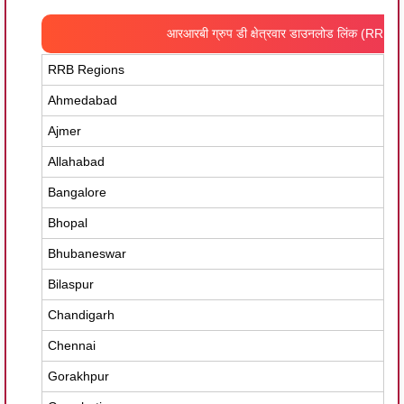
आरआरबी ग्रुप डी क्षेत्रवार डाउनलोड लिंक (RR
RRB Regions
Ad
Ahmedabad
rr
Ajmer
rr
Allahabad
rr
Bangalore
rr
Bhopal
rr
Bhubaneswar
rr
Bilaspur
rr
Chandigarh
rr
Chennai
rr
Gorakhpur
rr