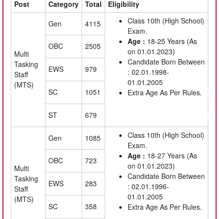
Post
Category
Total
Eligibility
Class 10th (High School)
Gen
4115
Exam.
Age :
18-25 Years (As
OBC
2505
on 01.01.2023)
Multi
Candidate Born Between
Tasking
EWS
979
: 02.01.1998-
Staff
01.01.2005
(MTS)
SC
1051
Extra Age As Per Rules.
ST
679
Class 10th (High School)
Gen
1085
Exam.
Age :
18-27 Years (As
OBC
723
on 01.01.2023)
Multi
Candidate Born Between
Tasking
EWS
283
: 02.01.1996-
Staff
01.01.2005
(MTS)
SC
358
Extra Age As Per Rules.