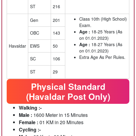
ST
216
Class 10th (High School)
Gen
201
Exam.
Age :
18-25 Years (As
OBC
143
on 01.01.2023)
Age :
18-27 Years (As
Havaldar
EWS
50
on 01.01.2023)
Extra Age As Per Rules.
SC
106
ST
29
Physical Standard
(Havaldar Post Only)
Walking :-
Male :
1600 Meter in 15 Minutes
Female :
01 KM in 20 Minutes
Cycling :-