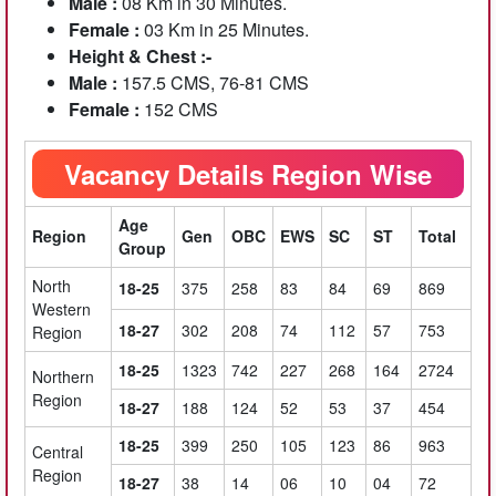
Male :
08 Km in 30 Minutes.
Female :
03 Km in 25 Minutes.
Height & Chest :-
Male :
157.5 CMS, 76-81 CMS
Female :
152 CMS
Vacancy Details Region Wise
Age
Region
Gen
OBC
EWS
SC
ST
Total
Group
North
18-25
375
258
83
84
69
869
Western
18-27
302
208
74
112
57
753
Region
18-25
1323
742
227
268
164
2724
Northern
Region
18-27
188
124
52
53
37
454
18-25
399
250
105
123
86
963
Central
Region
18-27
38
14
06
10
04
72