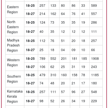
18-25
257
133
80
86
33
589
Eastern
Region
18-27
214
162
64
76
41
557
North
18-25
124
73
35
35
19
286
Eastern
18-27
40
35
12
12
12
111
Region
Madhya
18-25
112
76
51
20
18
257
Pradesh
18-27
25
18
04
09
10
66
Region
18-25
789
552
201
181
185
1908
Western
Region
18-27
106
62
25
31
19
243
18-25
479
310
160
158
78
1185
Southern
Region
18-27
74
48
20
21
17
180
Karnataka
18-25
257
111
57
96
27
548
Kerala
18-27
98
52
26
34
19
229
Region