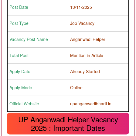
Post Date
13/11/2025
Post Type
Job Vacancy
Vacancy Post Name
Anganwadi Helper
Total Post
Mention in Article
Apply Date
Already Started
Apply Mode
Online
Official Website
upanganwadibharti.in
UP Anganwadi Helper Vacancy
2025 : Important Dates