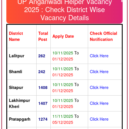
UP Anganwadi Helper Vacancy
2025 : Check District Wise
Vacancy Details
District
Total
Check Official
Apply Date
Name
Post
Notification
10/11/2025
To
Lalitpur
262
Click Here
01/12/2025
10/11/2025
To
Shamli
242
Click Here
01/12/2025
10/11/2025
To
Sitapur
1408
Click Here
01/12/2025
Lakhimpur
10/11/2025
To
1407
Click Here
Kheri
01/12/2025
11/11/2025
To
Pratapgarh
1274
Click Here
05/12/2025