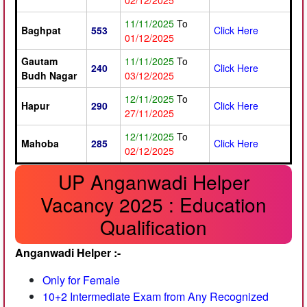
02/12/2025
11/11/2025
To
Baghpat
553
Click Here
01/12/2025
Gautam
11/11/2025
To
240
Click Here
Budh Nagar
03/12/2025
12/11/2025
To
Hapur
290
Click Here
27/11/2025
12/11/2025
To
Mahoba
285
Click Here
02/12/2025
UP Anganwadi Helper
Vacancy 2025 : Education
Qualification
Anganwadi Helper :-
Only for Female
10+2 Intermediate Exam from Any Recognized