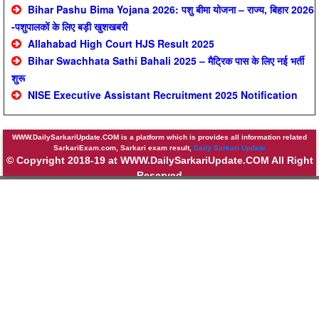
Bihar Pashu Bima Yojana 2026: पशु बीमा योजना – राज्य, बिहार 2026
-पशुपालकों के लिए बड़ी खुशखबरी
Allahabad High Court HJS Result 2025
Bihar Swachhata Sathi Bahali 2025 – मैट्रिक पास के लिए नई भर्ती
शुरू
NISE Executive Assistant Recruitment 2025 Notification
WWW.DailySarkariUpdate.COM is a platform which is provides all information related
SarkariExam.com, Sarkari exam result,
Daily Sarkari Update
© Copyright 2018-19 at WWW.DailySarkariUpdate.COM All Right
Reserved
About
||
Contact
||
Privicy Policy
||
Sitemap