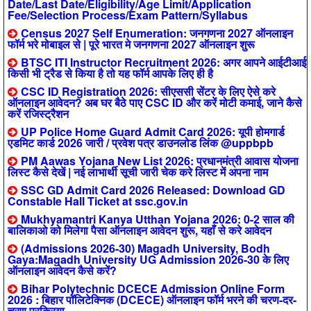
Date/Last Date/Eligibility/Age Limit/Application
Fee/Selection Process/Exam Pattern/Syllabus
Census 2027 Self Enumeration: जनगणना 2027 ऑनलाइन
फॉर्म भरे मोबाइल से | पूरे भारत मे जनगणना 2027 ऑनलाइन शुरू
BTSC ITI Instructor Recruitment 2026: अगर आपने आईटीआई
किसी भी ट्रैड से किया है तो यह फॉर्म आपके लिए ही है
CSC ID Registration 2026: सीएससी सेंटर के लिए ऐसे करे
ऑनलाइन आवेदन? अब घर बैठे पाए CSC ID और करें मोटी कमाई, जाने कैसे
करें रजिस्ट्रैशन
UP Police Home Guard Admit Card 2026: यूपी होमगार्ड
एडमिट कार्ड 2026 जारी / प्रवेश पत्र डाउनलोड लिंक @uppbpb
PM Aawas Yojana New List 2026: प्रधानमंत्री आवास योजना
लिस्ट कैसे देखें | नई लाभार्थी सूची जारी चेक करे लिस्ट में अपना नाम
SSC GD Admit Card 2026 Released: Download GD
Constable Hall Ticket at ssc.gov.in
Mukhyamantri Kanya Utthan Yojana 2026: 0-2 साल की
बालिकाओ को मिलेगा पैसा ऑनलाइन आवेदन शुरू, यहाँ से करे आवेदन
(Admissions 2026-30) Magadh University, Bodh
Gaya:Magadh University UG Admission 2026-30 के लिए
ऑनलाइन आवेदन कैसे करें?
Bihar Polytechnic DCECE Admission Online Form
2026 : बिहार पॉलिटेक्निक (DCECE) ऑनलाइन फॉर्म भरने की चरण-दर-
चरण प्रक्रिया