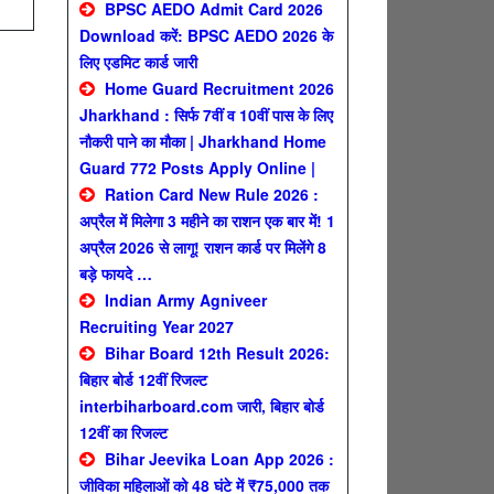
BPSC AEDO Admit Card 2026
Download करें: BPSC AEDO 2026 के
लिए एडमिट कार्ड जारी
Home Guard Recruitment 2026
Jharkhand : सिर्फ 7वीं व 10वीं पास के लिए
नौकरी पाने का मौका | Jharkhand Home
Guard 772 Posts Apply Online |
Ration Card New Rule 2026 :
अप्रैल में मिलेगा 3 महीने का राशन एक बार में! 1
अप्रैल 2026 से लागू! राशन कार्ड पर मिलेंगे 8
बड़े फायदे …
Indian Army Agniveer
Recruiting Year 2027
Bihar Board 12th Result 2026:
बिहार बोर्ड 12वीं रिजल्ट
interbiharboard.com जारी, बिहार बोर्ड
12वीं का रिजल्ट
Bihar Jeevika Loan App 2026 :
जीविका महिलाओं को 48 घंटे में ₹75,000 तक