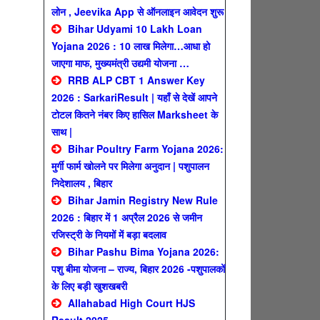
लोन , Jeevika App से ऑनलाइन आवेदन शुरू
Bihar Udyami 10 Lakh Loan
Yojana 2026 : 10 लाख मिलेगा…आधा हो
जाएगा माफ, मुख्यमंत्री उद्यमी योजना …
RRB ALP CBT 1 Answer Key
2026 : SarkariResult | यहाँ से देखें आपने
टोटल कितने नंबर किए हासिल Marksheet के
साथ |
Bihar Poultry Farm Yojana 2026:
मुर्गी फार्म खोलने पर मिलेगा अनुदान | पशुपालन
निदेशालय , बिहार
Bihar Jamin Registry New Rule
2026 : बिहार में 1 अप्रैल 2026 से जमीन
रजिस्ट्री के नियमों में बड़ा बदलाव
Bihar Pashu Bima Yojana 2026:
पशु बीमा योजना – राज्य, बिहार 2026 -पशुपालकों
के लिए बड़ी खुशखबरी
Allahabad High Court HJS