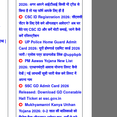
2026: अगर आपने आईटीआई किसी भी ट्रैड से
किया है तो यह फॉर्म आपके लिए ही है
CSC ID Registration 2026: सीएससी
सेंटर के लिए ऐसे करे ऑनलाइन आवेदन? अब घर
बैठे पाए CSC ID और करें मोटी कमाई, जाने कैसे
करें रजिस्ट्रैशन
ाथ |
UP Police Home Guard Admit
Card 2026: यूपी होमगार्ड एडमिट कार्ड 2026
जारी / प्रवेश पत्र डाउनलोड लिंक @uppbpb
PM Aawas Yojana New List
2026: प्रधानमंत्री आवास योजना लिस्ट कैसे
देखें | नई लाभार्थी सूची जारी चेक करे लिस्ट में
अपना नाम
SSC GD Admit Card 2026
Released: Download GD Constable
Hall Ticket at ssc.gov.in
Mukhyamantri Kanya Utthan
Yojana 2026: 0-2 साल की बालिकाओ को