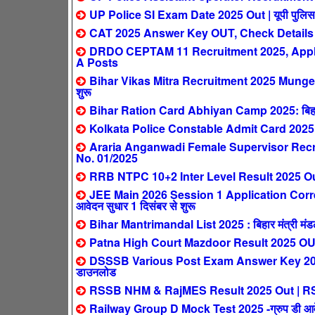
UP Police SI Exam Date 2025 Out | यूपी पुलिस सब इ
CAT 2025 Answer Key OUT, Check Details
DRDO CEPTAM 11 Recruitment 2025, Apply 
A Posts
Bihar Vikas Mitra Recruitment 2025 Munger: ब
शुरू
Bihar Ration Card Abhiyan Camp 2025: बिहार मे
Kolkata Police Constable Admit Card 2025
Araria Anganwadi Female Supervisor Recrui
No. 01/2025
RRB NTPC 10+2 Inter Level Result 2025 Out 
JEE Main 2026 Session 1 Application Corre
आवेदन सुधार 1 दिसंबर से शुरू
Bihar Mantrimandal List 2025 : बिहार मंत्री मंडल न
Patna High Court Mazdoor Result 2025 OUT – पट
DSSSB Various Post Exam Answer Key 2025 Out 
डाउनलोड
RSSB NHM & RajMES Result 2025 Out | RSSB NH
Railway Group D Mock Test 2025 -ग्रुप डी आवेदक