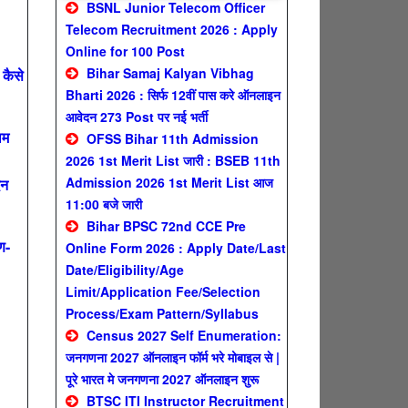
BSNL Junior Telecom Officer
Telecom Recruitment 2026 : Apply
Online for 100 Post
Bihar Samaj Kalyan Vibhag
कैसे
Bharti 2026 : सिर्फ 12वीं पास करे ऑनलाइन
आवेदन 273 Post पर नई भर्ती
ाम
OFSS Bihar 11th Admission
2026 1st Merit List जारी : BSEB 11th
Admission 2026 1st Merit List आज
दन
11:00 बजे जारी
Bihar BPSC 72nd CCE Pre
ण-
Online Form 2026 : Apply Date/Last
Date/Eligibility/Age
Limit/Application Fee/Selection
Process/Exam Pattern/Syllabus
Census 2027 Self Enumeration:
जनगणना 2027 ऑनलाइन फॉर्म भरे मोबाइल से |
पूरे भारत मे जनगणना 2027 ऑनलाइन शुरू
BTSC ITI Instructor Recruitment