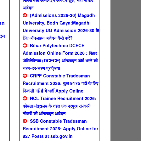
मिलेगा पैसा ऑनलाइन आवेदन शुरू, यहाँ से करे
आवेदन
(Admissions 2026-30) Magadh
an
University, Bodh Gaya:Magadh
University UG Admission 2026-30 के
ेदन
लिए ऑनलाइन आवेदन कैसे करें?
Bihar Polytechnic DCECE
Admission Online Form 2026 : बिहार
पॉलिटेक्निक (DCECE) ऑनलाइन फॉर्म भरने की
n
चरण-दर-चरण प्रक्रिया
CRPF Constable Tradesman
Recruitment 2026: कुल 9175 पदों के लिए
निकाली गई है ये भर्ती Apply Online
NCL Trainee Recruitment 2026:
कोयला मंत्रालय के तहत एक प्रमुख सरकारी
नौकरी की ऑनलाइन आवेदन
SSB Constable Tradesman
Recruitment 2026: Apply Online for
827 Posts at ssb.gov.in