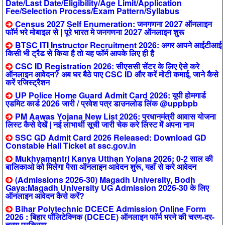
Date/Last Date/Eligibility/Age Limit/Application
Fee/Selection Process/Exam Pattern/Syllabus
Census 2027 Self Enumeration: जनगणना 2027 ऑनलाइन
फॉर्म भरे मोबाइल से | पूरे भारत मे जनगणना 2027 ऑनलाइन शुरू
BTSC ITI Instructor Recruitment 2026: अगर आपने आईटीआई
किसी भी ट्रैड से किया है तो यह फॉर्म आपके लिए ही है
CSC ID Registration 2026: सीएससी सेंटर के लिए ऐसे करे
ऑनलाइन आवेदन? अब घर बैठे पाए CSC ID और करें मोटी कमाई, जाने कैसे
करें रजिस्ट्रैशन
UP Police Home Guard Admit Card 2026: यूपी होमगार्ड
एडमिट कार्ड 2026 जारी / प्रवेश पत्र डाउनलोड लिंक @uppbpb
PM Aawas Yojana New List 2026: प्रधानमंत्री आवास योजना
लिस्ट कैसे देखें | नई लाभार्थी सूची जारी चेक करे लिस्ट में अपना नाम
SSC GD Admit Card 2026 Released: Download GD
Constable Hall Ticket at ssc.gov.in
Mukhyamantri Kanya Utthan Yojana 2026: 0-2 साल की
बालिकाओ को मिलेगा पैसा ऑनलाइन आवेदन शुरू, यहाँ से करे आवेदन
(Admissions 2026-30) Magadh University, Bodh
Gaya:Magadh University UG Admission 2026-30 के लिए
ऑनलाइन आवेदन कैसे करें?
Bihar Polytechnic DCECE Admission Online Form
2026 : बिहार पॉलिटेक्निक (DCECE) ऑनलाइन फॉर्म भरने की चरण-दर-
चरण प्रक्रिया