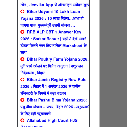
लोन , Jeevika App से ऑनलाइन आवेदन शुरू
Bihar Udyami 10 Lakh Loan
Yojana 2026 : 10 लाख मिलेगा…आधा हो
जाएगा माफ, मुख्यमंत्री उद्यमी योजना …
RRB ALP CBT 1 Answer Key
2026 : SarkariResult | यहाँ से देखें आपने
टोटल कितने नंबर किए हासिल Marksheet के
साथ |
Bihar Poultry Farm Yojana 2026:
मुर्गी फार्म खोलने पर मिलेगा अनुदान | पशुपालन
निदेशालय , बिहार
Bihar Jamin Registry New Rule
2026 : बिहार में 1 अप्रैल 2026 से जमीन
रजिस्ट्री के नियमों में बड़ा बदलाव
Bihar Pashu Bima Yojana 2026:
पशु बीमा योजना – राज्य, बिहार 2026 -पशुपालकों
के लिए बड़ी खुशखबरी
Allahabad High Court HJS