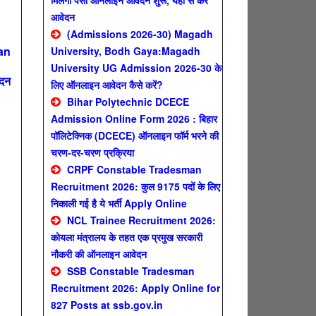
मिलेगा पैसा ऑनलाइन आवेदन शुरू, यहाँ से करे
आवेदन
(Admissions 2026-30) Magadh
an
University, Bodh Gaya:Magadh
University UG Admission 2026-30 के
ेदन
लिए ऑनलाइन आवेदन कैसे करें?
Bihar Polytechnic DCECE
Admission Online Form 2026 : बिहार
पॉलिटेक्निक (DCECE) ऑनलाइन फॉर्म भरने की
n
चरण-दर-चरण प्रक्रिया
CRPF Constable Tradesman
Recruitment 2026: कुल 9175 पदों के लिए
निकाली गई है ये भर्ती Apply Online
NCL Trainee Recruitment 2026:
कोयला मंत्रालय के तहत एक प्रमुख सरकारी
नौकरी की ऑनलाइन आवेदन
SSB Constable Tradesman
Recruitment 2026: Apply Online for
827 Posts at ssb.gov.in