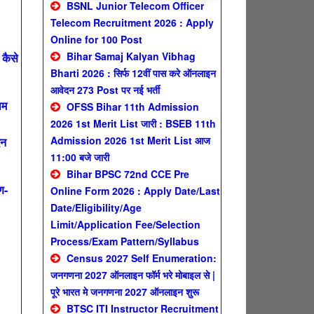
BSNL Junior Telecom Officer
Telecom Recruitment 2026 : Apply
Online for 100 Post
Bihar Samaj Kalyan Vibhag
कैसे
Bharti 2026 : सिर्फ 12वीं पास करे ऑनलाइन
आवेदन 273 Post पर नई भर्ती
ाम
OFSS Bihar 11th Admission
2026 1st Merit List जारी : BSEB 11th
Admission 2026 1st Merit List आज
दन
11:00 बजे जारी
Bihar BPSC 72nd CCE Pre
ण-
Online Form 2026 : Apply Date/Last
Date/Eligibility/Age
Limit/Application Fee/Selection
Process/Exam Pattern/Syllabus
Census 2027 Self Enumeration:
जनगणना 2027 ऑनलाइन फॉर्म भरे मोबाइल से |
पूरे भारत मे जनगणना 2027 ऑनलाइन शुरू
BTSC ITI Instructor Recruitment