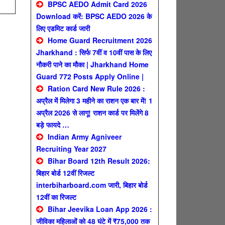
BPSC AEDO Admit Card 2026
Download करें: BPSC AEDO 2026 के
लिए एडमिट कार्ड जारी
Home Guard Recruitment 2026
Jharkhand : सिर्फ 7वीं व 10वीं पास के लिए
नौकरी पाने का मौका | Jharkhand Home
Guard 772 Posts Apply Online |
Ration Card New Rule 2026 :
अप्रैल में मिलेगा 3 महीने का राशन एक बार में! 1
अप्रैल 2026 से लागू! राशन कार्ड पर मिलेंगे 8
बड़े फायदे …
Indian Army Agniveer
Recruiting Year 2027
Bihar Board 12th Result 2026:
बिहार बोर्ड 12वीं रिजल्ट
interbiharboard.com जारी, बिहार बोर्ड
12वीं का रिजल्ट
Bihar Jeevika Loan App 2026 :
जीविका महिलाओं को 48 घंटे में ₹75,000 तक