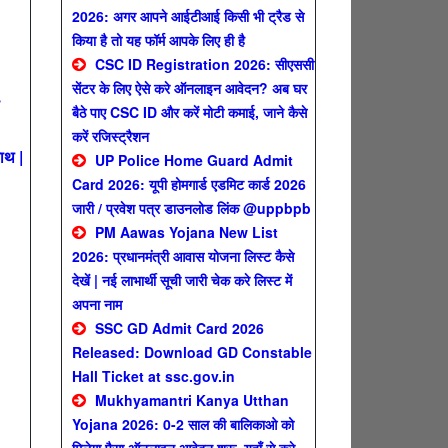
2026: अगर आपने आईटीआई किसी भी ट्रैड से
किया है तो यह फॉर्म आपके लिए ही है
CSC ID Registration 2026: सीएससी
सेंटर के लिए ऐसे करे ऑनलाइन आवेदन? अब घर
बैठे पाए CSC ID और करें मोटी कमाई, जाने कैसे
करें रजिस्ट्रैशन
ाथ |
UP Police Home Guard Admit
Card 2026: यूपी होमगार्ड एडमिट कार्ड 2026
जारी / प्रवेश पत्र डाउनलोड लिंक @uppbpb
PM Aawas Yojana New List
2026: प्रधानमंत्री आवास योजना लिस्ट कैसे
देखें | नई लाभार्थी सूची जारी चेक करे लिस्ट में
अपना नाम
SSC GD Admit Card 2026
Released: Download GD Constable
Hall Ticket at ssc.gov.in
Mukhyamantri Kanya Utthan
Yojana 2026: 0-2 साल की बालिकाओ को