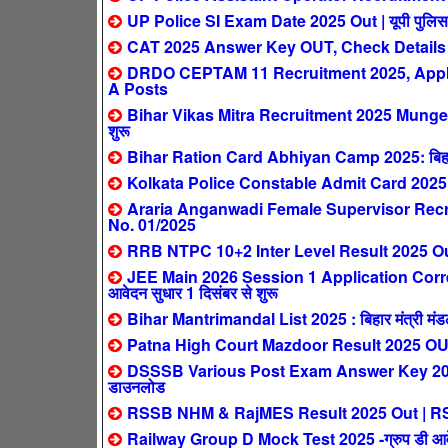
UP Police SI Exam Date 2025 Out | यूपी पुलिस सब इ
CAT 2025 Answer Key OUT, Check Details
DRDO CEPTAM 11 Recruitment 2025, Apply 
A Posts
Bihar Vikas Mitra Recruitment 2025 Munger: ब
शुरू
Bihar Ration Card Abhiyan Camp 2025: बिहार मे
Kolkata Police Constable Admit Card 2025
Araria Anganwadi Female Supervisor Recrui
No. 01/2025
RRB NTPC 10+2 Inter Level Result 2025 Out 
JEE Main 2026 Session 1 Application Corre
आवेदन सुधार 1 दिसंबर से शुरू
Bihar Mantrimandal List 2025 : बिहार मंत्री मंडल न
Patna High Court Mazdoor Result 2025 OUT – पट
DSSSB Various Post Exam Answer Key 2025 Out 
डाउनलोड
RSSB NHM & RajMES Result 2025 Out | RSSB NH
Railway Group D Mock Test 2025 -ग्रुप डी आवेदक