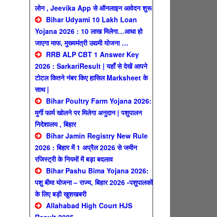
लोन , Jeevika App से ऑनलाइन आवेदन शुरू
Bihar Udyami 10 Lakh Loan
Yojana 2026 : 10 लाख मिलेगा…आधा हो
जाएगा माफ, मुख्यमंत्री उद्यमी योजना …
RRB ALP CBT 1 Answer Key
2026 : SarkariResult | यहाँ से देखें आपने
टोटल कितने नंबर किए हासिल Marksheet के
साथ |
Bihar Poultry Farm Yojana 2026:
मुर्गी फार्म खोलने पर मिलेगा अनुदान | पशुपालन
निदेशालय , बिहार
Bihar Jamin Registry New Rule
2026 : बिहार में 1 अप्रैल 2026 से जमीन
रजिस्ट्री के नियमों में बड़ा बदलाव
Bihar Pashu Bima Yojana 2026:
पशु बीमा योजना – राज्य, बिहार 2026 -पशुपालकों
के लिए बड़ी खुशखबरी
Allahabad High Court HJS