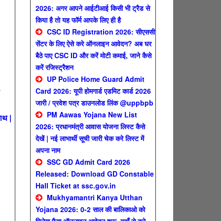
2026: अगर आपने आईटीआई किसी भी ट्रैड से
किया है तो यह फॉर्म आपके लिए ही है
CSC ID Registration 2026: सीएससी
सेंटर के लिए ऐसे करे ऑनलाइन आवेदन? अब घर
बैठे पाए CSC ID और करें मोटी कमाई, जाने कैसे
करें रजिस्ट्रैशन
UP Police Home Guard Admit
Card 2026: यूपी होमगार्ड एडमिट कार्ड 2026
जारी / प्रवेश पत्र डाउनलोड लिंक @uppbpb
PM Aawas Yojana New List
ाथ |
2026: प्रधानमंत्री आवास योजना लिस्ट कैसे
देखें | नई लाभार्थी सूची जारी चेक करे लिस्ट में
अपना नाम
SSC GD Admit Card 2026
Released: Download GD Constable
Hall Ticket at ssc.gov.in
Mukhyamantri Kanya Utthan
Yojana 2026: 0-2 साल की बालिकाओ को