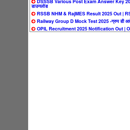
DSSSB Various Post Exam Answer Key 2025 Out 
डाउनलोड
RSSB NHM & RajMES Result 2025 Out | RSSB NH
Railway Group D Mock Test 2025 -ग्रुप डी आवेदक
OPIL Recruitment 2025 Notification Out | OPI