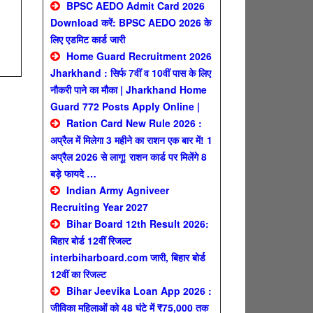
BPSC AEDO Admit Card 2026
Download करें: BPSC AEDO 2026 के
लिए एडमिट कार्ड जारी
Home Guard Recruitment 2026
Jharkhand : सिर्फ 7वीं व 10वीं पास के लिए
नौकरी पाने का मौका | Jharkhand Home
Guard 772 Posts Apply Online |
Ration Card New Rule 2026 :
अप्रैल में मिलेगा 3 महीने का राशन एक बार में! 1
अप्रैल 2026 से लागू! राशन कार्ड पर मिलेंगे 8
बड़े फायदे …
Indian Army Agniveer
Recruiting Year 2027
Bihar Board 12th Result 2026:
बिहार बोर्ड 12वीं रिजल्ट
interbiharboard.com जारी, बिहार बोर्ड
12वीं का रिजल्ट
Bihar Jeevika Loan App 2026 :
जीविका महिलाओं को 48 घंटे में ₹75,000 तक