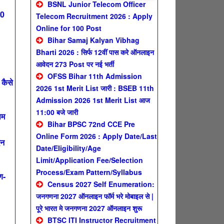
BSNL Junior Telecom Officer
00
Telecom Recruitment 2026 : Apply
Online for 100 Post
Bihar Samaj Kalyan Vibhag
Bharti 2026 : सिर्फ 12वीं पास करे ऑनलाइन
आवेदन 273 Post पर नई भर्ती
OFSS Bihar 11th Admission
कैसे
2026 1st Merit List जारी : BSEB 11th
Admission 2026 1st Merit List आज
11:00 बजे जारी
ाम
Bihar BPSC 72nd CCE Pre
Online Form 2026 : Apply Date/Last
दन
Date/Eligibility/Age
Limit/Application Fee/Selection
Process/Exam Pattern/Syllabus
ण-
Census 2027 Self Enumeration:
जनगणना 2027 ऑनलाइन फॉर्म भरे मोबाइल से |
पूरे भारत मे जनगणना 2027 ऑनलाइन शुरू
BTSC ITI Instructor Recruitment