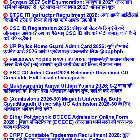
Census 2027 Self Enumeration: जनगणना 2027 ऑनलाइन
फॉर्म भरे मोबाइल से | पूरे भारत मे जनगणना 2027 ऑनलाइन शुरू
BTSC ITI Instructor Recruitment 2026: अगर आपने आईटीआई
किसी भी ट्रैड से किया है तो यह फॉर्म आपके लिए ही है
CSC ID Registration 2026: सीएससी सेंटर के लिए ऐसे करे
ऑनलाइन आवेदन? अब घर बैठे पाए CSC ID और करें मोटी कमाई, जाने कैसे
करें रजिस्ट्रैशन
UP Police Home Guard Admit Card 2026: यूपी होमगार्ड
एडमिट कार्ड 2026 जारी / प्रवेश पत्र डाउनलोड लिंक @uppbpb
PM Aawas Yojana New List 2026: प्रधानमंत्री आवास योजना
लिस्ट कैसे देखें | नई लाभार्थी सूची जारी चेक करे लिस्ट में अपना नाम
SSC GD Admit Card 2026 Released: Download GD
Constable Hall Ticket at ssc.gov.in
Mukhyamantri Kanya Utthan Yojana 2026: 0-2 साल की
बालिकाओ को मिलेगा पैसा ऑनलाइन आवेदन शुरू, यहाँ से करे आवेदन
(Admissions 2026-30) Magadh University, Bodh
Gaya:Magadh University UG Admission 2026-30 के लिए
ऑनलाइन आवेदन कैसे करें?
Bihar Polytechnic DCECE Admission Online Form
2026 : बिहार पॉलिटेक्निक (DCECE) ऑनलाइन फॉर्म भरने की चरण-दर-
चरण प्रक्रिया
CRPF Constable Tradesman Recruitment 2026: कुल
9175 पदों के लिए निकाली गई है ये भर्ती Apply Online