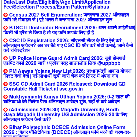
Date/Last Date/Eligibility/Age Limit/Application
Fee/Selection Process/Exam Pattern/Syllabus
Census 2027 Self Enumeration: जनगणना 2027 ऑनलाइन
फॉर्म भरे मोबाइल से | पूरे भारत मे जनगणना 2027 ऑनलाइन शुरू
BTSC ITI Instructor Recruitment 2026: अगर आपने आईटीआई
किसी भी ट्रैड से किया है तो यह फॉर्म आपके लिए ही है
CSC ID Registration 2026: सीएससी सेंटर के लिए ऐसे करे
ऑनलाइन आवेदन? अब घर बैठे पाए CSC ID और करें मोटी कमाई, जाने कैसे
करें रजिस्ट्रैशन
UP Police Home Guard Admit Card 2026: यूपी होमगार्ड
एडमिट कार्ड 2026 जारी / प्रवेश पत्र डाउनलोड लिंक @uppbpb
PM Aawas Yojana New List 2026: प्रधानमंत्री आवास योजना
लिस्ट कैसे देखें | नई लाभार्थी सूची जारी चेक करे लिस्ट में अपना नाम
SSC GD Admit Card 2026 Released: Download GD
Constable Hall Ticket at ssc.gov.in
Mukhyamantri Kanya Utthan Yojana 2026: 0-2 साल की
बालिकाओ को मिलेगा पैसा ऑनलाइन आवेदन शुरू, यहाँ से करे आवेदन
(Admissions 2026-30) Magadh University, Bodh
Gaya:Magadh University UG Admission 2026-30 के लिए
ऑनलाइन आवेदन कैसे करें?
Bihar Polytechnic DCECE Admission Online Form
2026 : बिहार पॉलिटेक्निक (DCECE) ऑनलाइन फॉर्म भरने की चरण-दर-
चरण प्रक्रिया