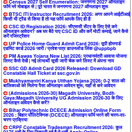
Census 2027 Self Enumeration: जनगणना 2027 ऑनलाइन
फॉर्म भरे मोबाइल से | पूरे भारत मे जनगणना 2027 ऑनलाइन शुरू
BTSC ITI Instructor Recruitment 2026: अगर आपने आईटीआई
किसी भी ट्रैड से किया है तो यह फॉर्म आपके लिए ही है
CSC ID Registration 2026: सीएससी सेंटर के लिए ऐसे करे
ऑनलाइन आवेदन? अब घर बैठे पाए CSC ID और करें मोटी कमाई, जाने कैसे
करें रजिस्ट्रैशन
UP Police Home Guard Admit Card 2026: यूपी होमगार्ड
एडमिट कार्ड 2026 जारी / प्रवेश पत्र डाउनलोड लिंक @uppbpb
PM Aawas Yojana New List 2026: प्रधानमंत्री आवास योजना
लिस्ट कैसे देखें | नई लाभार्थी सूची जारी चेक करे लिस्ट में अपना नाम
SSC GD Admit Card 2026 Released: Download GD
Constable Hall Ticket at ssc.gov.in
Mukhyamantri Kanya Utthan Yojana 2026: 0-2 साल की
बालिकाओ को मिलेगा पैसा ऑनलाइन आवेदन शुरू, यहाँ से करे आवेदन
(Admissions 2026-30) Magadh University, Bodh
Gaya:Magadh University UG Admission 2026-30 के लिए
ऑनलाइन आवेदन कैसे करें?
Bihar Polytechnic DCECE Admission Online Form
2026 : बिहार पॉलिटेक्निक (DCECE) ऑनलाइन फॉर्म भरने की चरण-दर-
चरण प्रक्रिया
CRPF Constable Tradesman Recruitment 2026: कुल
9175 पदों के लिए निकाली गई है ये भर्ती Apply Online