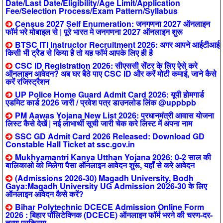
Date/Last Date/Eligibility/Age Limit/Application
Fee/Selection Process/Exam Pattern/Syllabus
Census 2027 Self Enumeration: जनगणना 2027 ऑनलाइन
फॉर्म भरे मोबाइल से | पूरे भारत मे जनगणना 2027 ऑनलाइन शुरू
BTSC ITI Instructor Recruitment 2026: अगर आपने आईटीआई
किसी भी ट्रैड से किया है तो यह फॉर्म आपके लिए ही है
CSC ID Registration 2026: सीएससी सेंटर के लिए ऐसे करे
ऑनलाइन आवेदन? अब घर बैठे पाए CSC ID और करें मोटी कमाई, जाने कैसे
करें रजिस्ट्रैशन
UP Police Home Guard Admit Card 2026: यूपी होमगार्ड
एडमिट कार्ड 2026 जारी / प्रवेश पत्र डाउनलोड लिंक @uppbpb
PM Aawas Yojana New List 2026: प्रधानमंत्री आवास योजना
लिस्ट कैसे देखें | नई लाभार्थी सूची जारी चेक करे लिस्ट में अपना नाम
SSC GD Admit Card 2026 Released: Download GD
Constable Hall Ticket at ssc.gov.in
Mukhyamantri Kanya Utthan Yojana 2026: 0-2 साल की
बालिकाओ को मिलेगा पैसा ऑनलाइन आवेदन शुरू, यहाँ से करे आवेदन
(Admissions 2026-30) Magadh University, Bodh
Gaya:Magadh University UG Admission 2026-30 के लिए
ऑनलाइन आवेदन कैसे करें?
Bihar Polytechnic DCECE Admission Online Form
2026 : बिहार पॉलिटेक्निक (DCECE) ऑनलाइन फॉर्म भरने की चरण-दर-
चरण प्रक्रिया