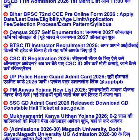
BSEB 11th Admission 2026 1st Merit List आज 11:00 बजे
जारी
Bihar BPSC 72nd CCE Pre Online Form 2026 : Apply
Date/Last Date/Eligibility/Age Limit/Application
Fee/Selection Process/Exam Pattern/Syllabus
Census 2027 Self Enumeration: जनगणना 2027 ऑनलाइन
फॉर्म भरे मोबाइल से | पूरे भारत मे जनगणना 2027 ऑनलाइन शुरू
BTSC ITI Instructor Recruitment 2026: अगर आपने आईटीआई
किसी भी ट्रैड से किया है तो यह फॉर्म आपके लिए ही है
CSC ID Registration 2026: सीएससी सेंटर के लिए ऐसे करे
ऑनलाइन आवेदन? अब घर बैठे पाए CSC ID और करें मोटी कमाई, जाने कैसे
करें रजिस्ट्रैशन
UP Police Home Guard Admit Card 2026: यूपी होमगार्ड
एडमिट कार्ड 2026 जारी / प्रवेश पत्र डाउनलोड लिंक @uppbpb
PM Aawas Yojana New List 2026: प्रधानमंत्री आवास योजना
लिस्ट कैसे देखें | नई लाभार्थी सूची जारी चेक करे लिस्ट में अपना नाम
SSC GD Admit Card 2026 Released: Download GD
Constable Hall Ticket at ssc.gov.in
Mukhyamantri Kanya Utthan Yojana 2026: 0-2 साल की
बालिकाओ को मिलेगा पैसा ऑनलाइन आवेदन शुरू, यहाँ से करे आवेदन
(Admissions 2026-30) Magadh University, Bodh
Gaya:Magadh University UG Admission 2026-30 के लिए
ऑनलाइन आवेदन कैसे करें?