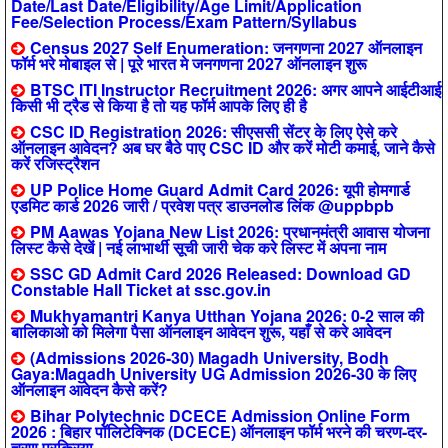
Date/Last Date/Eligibility/Age Limit/Application
Fee/Selection Process/Exam Pattern/Syllabus
Census 2027 Self Enumeration: जनगणना 2027 ऑनलाइन
फॉर्म भरे मोबाइल से | पूरे भारत मे जनगणना 2027 ऑनलाइन शुरू
BTSC ITI Instructor Recruitment 2026: अगर आपने आईटीआई
किसी भी ट्रैड से किया है तो यह फॉर्म आपके लिए ही है
CSC ID Registration 2026: सीएससी सेंटर के लिए ऐसे करे
ऑनलाइन आवेदन? अब घर बैठे पाए CSC ID और करें मोटी कमाई, जाने कैसे
करें रजिस्ट्रैशन
UP Police Home Guard Admit Card 2026: यूपी होमगार्ड
एडमिट कार्ड 2026 जारी / प्रवेश पत्र डाउनलोड लिंक @uppbpb
PM Aawas Yojana New List 2026: प्रधानमंत्री आवास योजना
लिस्ट कैसे देखें | नई लाभार्थी सूची जारी चेक करे लिस्ट में अपना नाम
SSC GD Admit Card 2026 Released: Download GD
Constable Hall Ticket at ssc.gov.in
Mukhyamantri Kanya Utthan Yojana 2026: 0-2 साल की
बालिकाओ को मिलेगा पैसा ऑनलाइन आवेदन शुरू, यहाँ से करे आवेदन
(Admissions 2026-30) Magadh University, Bodh
Gaya:Magadh University UG Admission 2026-30 के लिए
ऑनलाइन आवेदन कैसे करें?
Bihar Polytechnic DCECE Admission Online Form
2026 : बिहार पॉलिटेक्निक (DCECE) ऑनलाइन फॉर्म भरने की चरण-दर-
चरण प्रक्रिया