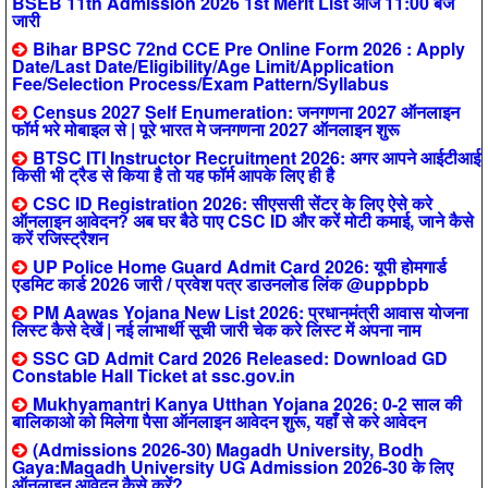
BSEB 11th Admission 2026 1st Merit List आज 11:00 बजे
जारी
Bihar BPSC 72nd CCE Pre Online Form 2026 : Apply
Date/Last Date/Eligibility/Age Limit/Application
Fee/Selection Process/Exam Pattern/Syllabus
Census 2027 Self Enumeration: जनगणना 2027 ऑनलाइन
फॉर्म भरे मोबाइल से | पूरे भारत मे जनगणना 2027 ऑनलाइन शुरू
BTSC ITI Instructor Recruitment 2026: अगर आपने आईटीआई
किसी भी ट्रैड से किया है तो यह फॉर्म आपके लिए ही है
CSC ID Registration 2026: सीएससी सेंटर के लिए ऐसे करे
ऑनलाइन आवेदन? अब घर बैठे पाए CSC ID और करें मोटी कमाई, जाने कैसे
करें रजिस्ट्रैशन
UP Police Home Guard Admit Card 2026: यूपी होमगार्ड
एडमिट कार्ड 2026 जारी / प्रवेश पत्र डाउनलोड लिंक @uppbpb
PM Aawas Yojana New List 2026: प्रधानमंत्री आवास योजना
लिस्ट कैसे देखें | नई लाभार्थी सूची जारी चेक करे लिस्ट में अपना नाम
SSC GD Admit Card 2026 Released: Download GD
Constable Hall Ticket at ssc.gov.in
Mukhyamantri Kanya Utthan Yojana 2026: 0-2 साल की
बालिकाओ को मिलेगा पैसा ऑनलाइन आवेदन शुरू, यहाँ से करे आवेदन
(Admissions 2026-30) Magadh University, Bodh
Gaya:Magadh University UG Admission 2026-30 के लिए
ऑनलाइन आवेदन कैसे करें?