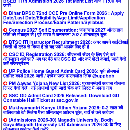
BSEB 11th Admission 2026 1st Merit List आज 11:00 बजे
जारी
Bihar BPSC 72nd CCE Pre Online Form 2026 : Apply
Date/Last Date/Eligibility/Age Limit/Application
Fee/Selection Process/Exam Pattern/Syllabus
Census 2027 Self Enumeration: जनगणना 2027 ऑनलाइन
फॉर्म भरे मोबाइल से | पूरे भारत मे जनगणना 2027 ऑनलाइन शुरू
BTSC ITI Instructor Recruitment 2026: अगर आपने आईटीआई
किसी भी ट्रैड से किया है तो यह फॉर्म आपके लिए ही है
CSC ID Registration 2026: सीएससी सेंटर के लिए ऐसे करे
ऑनलाइन आवेदन? अब घर बैठे पाए CSC ID और करें मोटी कमाई, जाने कैसे
करें रजिस्ट्रैशन
UP Police Home Guard Admit Card 2026: यूपी होमगार्ड
एडमिट कार्ड 2026 जारी / प्रवेश पत्र डाउनलोड लिंक @uppbpb
PM Aawas Yojana New List 2026: प्रधानमंत्री आवास योजना
लिस्ट कैसे देखें | नई लाभार्थी सूची जारी चेक करे लिस्ट में अपना नाम
SSC GD Admit Card 2026 Released: Download GD
Constable Hall Ticket at ssc.gov.in
Mukhyamantri Kanya Utthan Yojana 2026: 0-2 साल की
बालिकाओ को मिलेगा पैसा ऑनलाइन आवेदन शुरू, यहाँ से करे आवेदन
(Admissions 2026-30) Magadh University, Bodh
Gaya:Magadh University UG Admission 2026-30 के लिए
ऑनलाइन आवेदन कैसे करें?