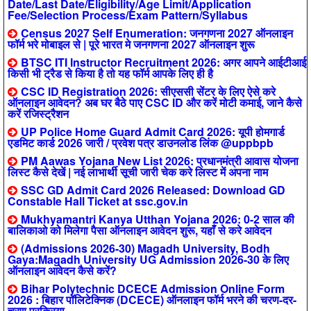
Date/Last Date/Eligibility/Age Limit/Application
Fee/Selection Process/Exam Pattern/Syllabus
Census 2027 Self Enumeration: जनगणना 2027 ऑनलाइन
फॉर्म भरे मोबाइल से | पूरे भारत मे जनगणना 2027 ऑनलाइन शुरू
BTSC ITI Instructor Recruitment 2026: अगर आपने आईटीआई
किसी भी ट्रैड से किया है तो यह फॉर्म आपके लिए ही है
CSC ID Registration 2026: सीएससी सेंटर के लिए ऐसे करे
ऑनलाइन आवेदन? अब घर बैठे पाए CSC ID और करें मोटी कमाई, जाने कैसे
करें रजिस्ट्रैशन
UP Police Home Guard Admit Card 2026: यूपी होमगार्ड
एडमिट कार्ड 2026 जारी / प्रवेश पत्र डाउनलोड लिंक @uppbpb
PM Aawas Yojana New List 2026: प्रधानमंत्री आवास योजना
लिस्ट कैसे देखें | नई लाभार्थी सूची जारी चेक करे लिस्ट में अपना नाम
SSC GD Admit Card 2026 Released: Download GD
Constable Hall Ticket at ssc.gov.in
Mukhyamantri Kanya Utthan Yojana 2026: 0-2 साल की
बालिकाओ को मिलेगा पैसा ऑनलाइन आवेदन शुरू, यहाँ से करे आवेदन
(Admissions 2026-30) Magadh University, Bodh
Gaya:Magadh University UG Admission 2026-30 के लिए
ऑनलाइन आवेदन कैसे करें?
Bihar Polytechnic DCECE Admission Online Form
2026 : बिहार पॉलिटेक्निक (DCECE) ऑनलाइन फॉर्म भरने की चरण-दर-
चरण प्रक्रिया