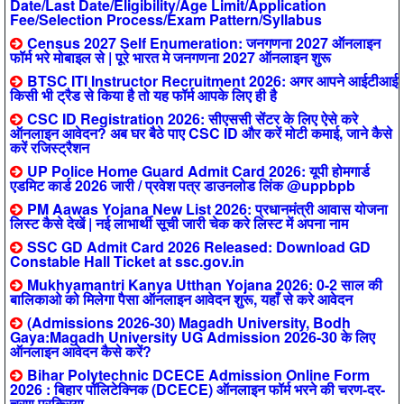
Date/Last Date/Eligibility/Age Limit/Application
Fee/Selection Process/Exam Pattern/Syllabus
Census 2027 Self Enumeration: जनगणना 2027 ऑनलाइन
फॉर्म भरे मोबाइल से | पूरे भारत मे जनगणना 2027 ऑनलाइन शुरू
BTSC ITI Instructor Recruitment 2026: अगर आपने आईटीआई
किसी भी ट्रैड से किया है तो यह फॉर्म आपके लिए ही है
CSC ID Registration 2026: सीएससी सेंटर के लिए ऐसे करे
ऑनलाइन आवेदन? अब घर बैठे पाए CSC ID और करें मोटी कमाई, जाने कैसे
करें रजिस्ट्रैशन
UP Police Home Guard Admit Card 2026: यूपी होमगार्ड
एडमिट कार्ड 2026 जारी / प्रवेश पत्र डाउनलोड लिंक @uppbpb
PM Aawas Yojana New List 2026: प्रधानमंत्री आवास योजना
लिस्ट कैसे देखें | नई लाभार्थी सूची जारी चेक करे लिस्ट में अपना नाम
SSC GD Admit Card 2026 Released: Download GD
Constable Hall Ticket at ssc.gov.in
Mukhyamantri Kanya Utthan Yojana 2026: 0-2 साल की
बालिकाओ को मिलेगा पैसा ऑनलाइन आवेदन शुरू, यहाँ से करे आवेदन
(Admissions 2026-30) Magadh University, Bodh
Gaya:Magadh University UG Admission 2026-30 के लिए
ऑनलाइन आवेदन कैसे करें?
Bihar Polytechnic DCECE Admission Online Form
2026 : बिहार पॉलिटेक्निक (DCECE) ऑनलाइन फॉर्म भरने की चरण-दर-
चरण प्रक्रिया