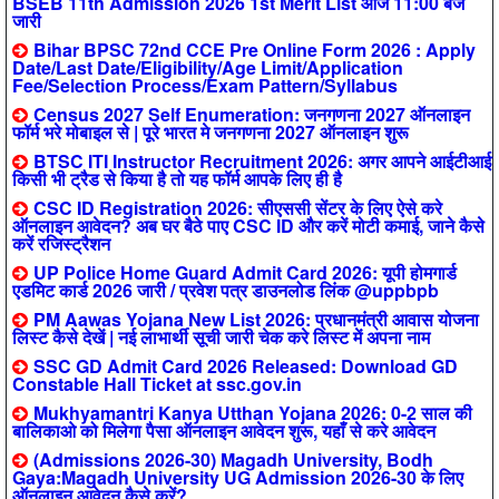
BSEB 11th Admission 2026 1st Merit List आज 11:00 बजे
जारी
Bihar BPSC 72nd CCE Pre Online Form 2026 : Apply
Date/Last Date/Eligibility/Age Limit/Application
Fee/Selection Process/Exam Pattern/Syllabus
Census 2027 Self Enumeration: जनगणना 2027 ऑनलाइन
फॉर्म भरे मोबाइल से | पूरे भारत मे जनगणना 2027 ऑनलाइन शुरू
BTSC ITI Instructor Recruitment 2026: अगर आपने आईटीआई
किसी भी ट्रैड से किया है तो यह फॉर्म आपके लिए ही है
CSC ID Registration 2026: सीएससी सेंटर के लिए ऐसे करे
ऑनलाइन आवेदन? अब घर बैठे पाए CSC ID और करें मोटी कमाई, जाने कैसे
करें रजिस्ट्रैशन
UP Police Home Guard Admit Card 2026: यूपी होमगार्ड
एडमिट कार्ड 2026 जारी / प्रवेश पत्र डाउनलोड लिंक @uppbpb
PM Aawas Yojana New List 2026: प्रधानमंत्री आवास योजना
लिस्ट कैसे देखें | नई लाभार्थी सूची जारी चेक करे लिस्ट में अपना नाम
SSC GD Admit Card 2026 Released: Download GD
Constable Hall Ticket at ssc.gov.in
Mukhyamantri Kanya Utthan Yojana 2026: 0-2 साल की
बालिकाओ को मिलेगा पैसा ऑनलाइन आवेदन शुरू, यहाँ से करे आवेदन
(Admissions 2026-30) Magadh University, Bodh
Gaya:Magadh University UG Admission 2026-30 के लिए
ऑनलाइन आवेदन कैसे करें?