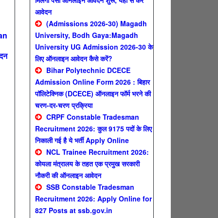
मिलेगा पैसा ऑनलाइन आवेदन शुरू, यहाँ से करे
आवेदन
(Admissions 2026-30) Magadh
an
University, Bodh Gaya:Magadh
University UG Admission 2026-30 के
ेदन
लिए ऑनलाइन आवेदन कैसे करें?
Bihar Polytechnic DCECE
Admission Online Form 2026 : बिहार
पॉलिटेक्निक (DCECE) ऑनलाइन फॉर्म भरने की
n
चरण-दर-चरण प्रक्रिया
CRPF Constable Tradesman
Recruitment 2026: कुल 9175 पदों के लिए
निकाली गई है ये भर्ती Apply Online
NCL Trainee Recruitment 2026:
कोयला मंत्रालय के तहत एक प्रमुख सरकारी
नौकरी की ऑनलाइन आवेदन
SSB Constable Tradesman
Recruitment 2026: Apply Online for
827 Posts at ssb.gov.in