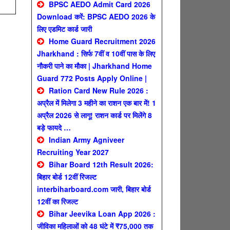
BPSC AEDO Admit Card 2026
Download करें: BPSC AEDO 2026 के
लिए एडमिट कार्ड जारी
Home Guard Recruitment 2026
Jharkhand : सिर्फ 7वीं व 10वीं पास के लिए
नौकरी पाने का मौका | Jharkhand Home
Guard 772 Posts Apply Online |
Ration Card New Rule 2026 :
अप्रैल में मिलेगा 3 महीने का राशन एक बार में! 1
अप्रैल 2026 से लागू! राशन कार्ड पर मिलेंगे 8
बड़े फायदे …
Indian Army Agniveer
Recruiting Year 2027
Bihar Board 12th Result 2026:
बिहार बोर्ड 12वीं रिजल्ट
interbiharboard.com जारी, बिहार बोर्ड
12वीं का रिजल्ट
Bihar Jeevika Loan App 2026 :
जीविका महिलाओं को 48 घंटे में ₹75,000 तक