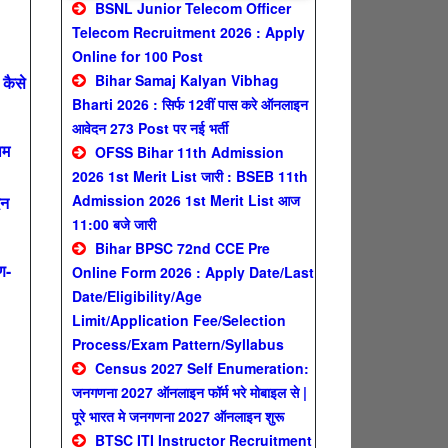
BSNL Junior Telecom Officer
Telecom Recruitment 2026 : Apply
Online for 100 Post
Bihar Samaj Kalyan Vibhag
कैसे
Bharti 2026 : सिर्फ 12वीं पास करे ऑनलाइन
आवेदन 273 Post पर नई भर्ती
ाम
OFSS Bihar 11th Admission
2026 1st Merit List जारी : BSEB 11th
Admission 2026 1st Merit List आज
दन
11:00 बजे जारी
Bihar BPSC 72nd CCE Pre
ण-
Online Form 2026 : Apply Date/Last
Date/Eligibility/Age
Limit/Application Fee/Selection
Process/Exam Pattern/Syllabus
Census 2027 Self Enumeration:
जनगणना 2027 ऑनलाइन फॉर्म भरे मोबाइल से |
पूरे भारत मे जनगणना 2027 ऑनलाइन शुरू
BTSC ITI Instructor Recruitment