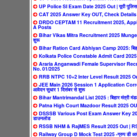
UP Police SI Exam Date 2025 Out | यूपी पुलिस सब इ
CAT 2025 Answer Key OUT, Check Details
DRDO CEPTAM 11 Recruitment 2025, Apply 
A Posts
Bihar Vikas Mitra Recruitment 2025 Munger: ब
शुरू
Bihar Ration Card Abhiyan Camp 2025: बिहार मे
Kolkata Police Constable Admit Card 2025
Araria Anganwadi Female Supervisor Recrui
No. 01/2025
RRB NTPC 10+2 Inter Level Result 2025 Out 
JEE Main 2026 Session 1 Application Corre
आवेदन सुधार 1 दिसंबर से शुरू
Bihar Mantrimandal List 2025 : बिहार मंत्री मंडल न
Patna High Court Mazdoor Result 2025 OUT – पट
DSSSB Various Post Exam Answer Key 2025 Out 
डाउनलोड
RSSB NHM & RajMES Result 2025 Out | RSSB NH
Railway Group D Mock Test 2025 -ग्रुप डी आवेदक