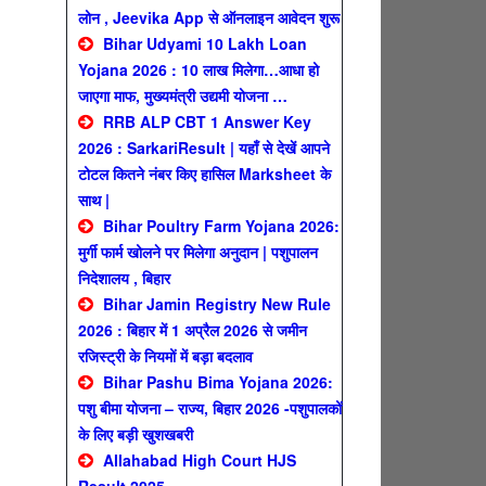
लोन , Jeevika App से ऑनलाइन आवेदन शुरू
Bihar Udyami 10 Lakh Loan
Yojana 2026 : 10 लाख मिलेगा…आधा हो
जाएगा माफ, मुख्यमंत्री उद्यमी योजना …
RRB ALP CBT 1 Answer Key
2026 : SarkariResult | यहाँ से देखें आपने
टोटल कितने नंबर किए हासिल Marksheet के
साथ |
Bihar Poultry Farm Yojana 2026:
मुर्गी फार्म खोलने पर मिलेगा अनुदान | पशुपालन
निदेशालय , बिहार
Bihar Jamin Registry New Rule
2026 : बिहार में 1 अप्रैल 2026 से जमीन
रजिस्ट्री के नियमों में बड़ा बदलाव
Bihar Pashu Bima Yojana 2026:
पशु बीमा योजना – राज्य, बिहार 2026 -पशुपालकों
के लिए बड़ी खुशखबरी
Allahabad High Court HJS