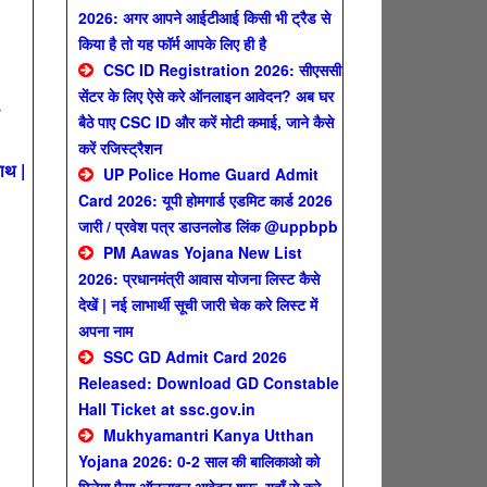
2026: अगर आपने आईटीआई किसी भी ट्रैड से
किया है तो यह फॉर्म आपके लिए ही है
CSC ID Registration 2026: सीएससी
सेंटर के लिए ऐसे करे ऑनलाइन आवेदन? अब घर
बैठे पाए CSC ID और करें मोटी कमाई, जाने कैसे
करें रजिस्ट्रैशन
ाथ |
UP Police Home Guard Admit
Card 2026: यूपी होमगार्ड एडमिट कार्ड 2026
जारी / प्रवेश पत्र डाउनलोड लिंक @uppbpb
PM Aawas Yojana New List
2026: प्रधानमंत्री आवास योजना लिस्ट कैसे
देखें | नई लाभार्थी सूची जारी चेक करे लिस्ट में
अपना नाम
SSC GD Admit Card 2026
Released: Download GD Constable
Hall Ticket at ssc.gov.in
Mukhyamantri Kanya Utthan
Yojana 2026: 0-2 साल की बालिकाओ को