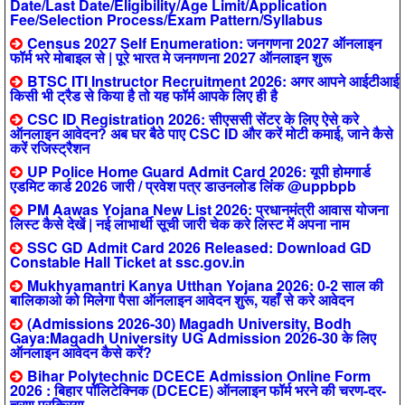
Date/Last Date/Eligibility/Age Limit/Application
Fee/Selection Process/Exam Pattern/Syllabus
Census 2027 Self Enumeration: जनगणना 2027 ऑनलाइन
फॉर्म भरे मोबाइल से | पूरे भारत मे जनगणना 2027 ऑनलाइन शुरू
BTSC ITI Instructor Recruitment 2026: अगर आपने आईटीआई
किसी भी ट्रैड से किया है तो यह फॉर्म आपके लिए ही है
CSC ID Registration 2026: सीएससी सेंटर के लिए ऐसे करे
ऑनलाइन आवेदन? अब घर बैठे पाए CSC ID और करें मोटी कमाई, जाने कैसे
करें रजिस्ट्रैशन
UP Police Home Guard Admit Card 2026: यूपी होमगार्ड
एडमिट कार्ड 2026 जारी / प्रवेश पत्र डाउनलोड लिंक @uppbpb
PM Aawas Yojana New List 2026: प्रधानमंत्री आवास योजना
लिस्ट कैसे देखें | नई लाभार्थी सूची जारी चेक करे लिस्ट में अपना नाम
SSC GD Admit Card 2026 Released: Download GD
Constable Hall Ticket at ssc.gov.in
Mukhyamantri Kanya Utthan Yojana 2026: 0-2 साल की
बालिकाओ को मिलेगा पैसा ऑनलाइन आवेदन शुरू, यहाँ से करे आवेदन
(Admissions 2026-30) Magadh University, Bodh
Gaya:Magadh University UG Admission 2026-30 के लिए
ऑनलाइन आवेदन कैसे करें?
Bihar Polytechnic DCECE Admission Online Form
2026 : बिहार पॉलिटेक्निक (DCECE) ऑनलाइन फॉर्म भरने की चरण-दर-
चरण प्रक्रिया