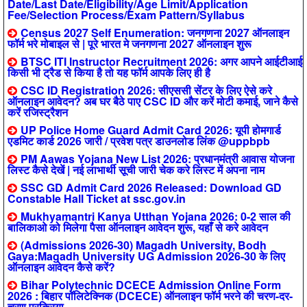
Date/Last Date/Eligibility/Age Limit/Application
Fee/Selection Process/Exam Pattern/Syllabus
Census 2027 Self Enumeration: जनगणना 2027 ऑनलाइन
फॉर्म भरे मोबाइल से | पूरे भारत मे जनगणना 2027 ऑनलाइन शुरू
BTSC ITI Instructor Recruitment 2026: अगर आपने आईटीआई
किसी भी ट्रैड से किया है तो यह फॉर्म आपके लिए ही है
CSC ID Registration 2026: सीएससी सेंटर के लिए ऐसे करे
ऑनलाइन आवेदन? अब घर बैठे पाए CSC ID और करें मोटी कमाई, जाने कैसे
करें रजिस्ट्रैशन
UP Police Home Guard Admit Card 2026: यूपी होमगार्ड
एडमिट कार्ड 2026 जारी / प्रवेश पत्र डाउनलोड लिंक @uppbpb
PM Aawas Yojana New List 2026: प्रधानमंत्री आवास योजना
लिस्ट कैसे देखें | नई लाभार्थी सूची जारी चेक करे लिस्ट में अपना नाम
SSC GD Admit Card 2026 Released: Download GD
Constable Hall Ticket at ssc.gov.in
Mukhyamantri Kanya Utthan Yojana 2026: 0-2 साल की
बालिकाओ को मिलेगा पैसा ऑनलाइन आवेदन शुरू, यहाँ से करे आवेदन
(Admissions 2026-30) Magadh University, Bodh
Gaya:Magadh University UG Admission 2026-30 के लिए
ऑनलाइन आवेदन कैसे करें?
Bihar Polytechnic DCECE Admission Online Form
2026 : बिहार पॉलिटेक्निक (DCECE) ऑनलाइन फॉर्म भरने की चरण-दर-
चरण प्रक्रिया