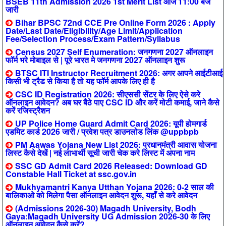
BSEB 11th Admission 2026 1st Merit List आज 11:00 बजे
जारी
Bihar BPSC 72nd CCE Pre Online Form 2026 : Apply
Date/Last Date/Eligibility/Age Limit/Application
Fee/Selection Process/Exam Pattern/Syllabus
Census 2027 Self Enumeration: जनगणना 2027 ऑनलाइन
फॉर्म भरे मोबाइल से | पूरे भारत मे जनगणना 2027 ऑनलाइन शुरू
BTSC ITI Instructor Recruitment 2026: अगर आपने आईटीआई
किसी भी ट्रैड से किया है तो यह फॉर्म आपके लिए ही है
CSC ID Registration 2026: सीएससी सेंटर के लिए ऐसे करे
ऑनलाइन आवेदन? अब घर बैठे पाए CSC ID और करें मोटी कमाई, जाने कैसे
करें रजिस्ट्रैशन
UP Police Home Guard Admit Card 2026: यूपी होमगार्ड
एडमिट कार्ड 2026 जारी / प्रवेश पत्र डाउनलोड लिंक @uppbpb
PM Aawas Yojana New List 2026: प्रधानमंत्री आवास योजना
लिस्ट कैसे देखें | नई लाभार्थी सूची जारी चेक करे लिस्ट में अपना नाम
SSC GD Admit Card 2026 Released: Download GD
Constable Hall Ticket at ssc.gov.in
Mukhyamantri Kanya Utthan Yojana 2026: 0-2 साल की
बालिकाओ को मिलेगा पैसा ऑनलाइन आवेदन शुरू, यहाँ से करे आवेदन
(Admissions 2026-30) Magadh University, Bodh
Gaya:Magadh University UG Admission 2026-30 के लिए
ऑनलाइन आवेदन कैसे करें?