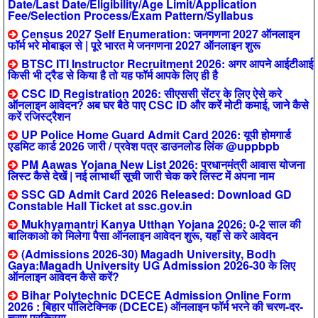
Date/Last Date/Eligibility/Age Limit/Application
Fee/Selection Process/Exam Pattern/Syllabus
Census 2027 Self Enumeration: जनगणना 2027 ऑनलाइन
फॉर्म भरे मोबाइल से | पूरे भारत मे जनगणना 2027 ऑनलाइन शुरू
BTSC ITI Instructor Recruitment 2026: अगर आपने आईटीआई
किसी भी ट्रैड से किया है तो यह फॉर्म आपके लिए ही है
CSC ID Registration 2026: सीएससी सेंटर के लिए ऐसे करे
ऑनलाइन आवेदन? अब घर बैठे पाए CSC ID और करें मोटी कमाई, जाने कैसे
करें रजिस्ट्रैशन
UP Police Home Guard Admit Card 2026: यूपी होमगार्ड
एडमिट कार्ड 2026 जारी / प्रवेश पत्र डाउनलोड लिंक @uppbpb
PM Aawas Yojana New List 2026: प्रधानमंत्री आवास योजना
लिस्ट कैसे देखें | नई लाभार्थी सूची जारी चेक करे लिस्ट में अपना नाम
SSC GD Admit Card 2026 Released: Download GD
Constable Hall Ticket at ssc.gov.in
Mukhyamantri Kanya Utthan Yojana 2026: 0-2 साल की
बालिकाओ को मिलेगा पैसा ऑनलाइन आवेदन शुरू, यहाँ से करे आवेदन
(Admissions 2026-30) Magadh University, Bodh
Gaya:Magadh University UG Admission 2026-30 के लिए
ऑनलाइन आवेदन कैसे करें?
Bihar Polytechnic DCECE Admission Online Form
2026 : बिहार पॉलिटेक्निक (DCECE) ऑनलाइन फॉर्म भरने की चरण-दर-
चरण प्रक्रिया