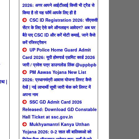
2026: अगर आपने आईटीआई किसी भी ट्रैड से
किया है तो यह फॉर्म आपके लिए ही है
CSC ID Registration 2026: सीएससी
सेंटर के लिए ऐसे करे ऑनलाइन आवेदन? अब घर
बैठे पाए CSC ID और करें मोटी कमाई, जाने कैसे
करें रजिस्ट्रैशन
UP Police Home Guard Admit
Card 2026: यूपी होमगार्ड एडमिट कार्ड 2026
जारी / प्रवेश पत्र डाउनलोड लिंक @uppbpb
PM Aawas Yojana New List
2026: प्रधानमंत्री आवास योजना लिस्ट कैसे
ाथ |
देखें | नई लाभार्थी सूची जारी चेक करे लिस्ट में
अपना नाम
SSC GD Admit Card 2026
Released: Download GD Constable
Hall Ticket at ssc.gov.in
Mukhyamantri Kanya Utthan
Yojana 2026: 0-2 साल की बालिकाओ को