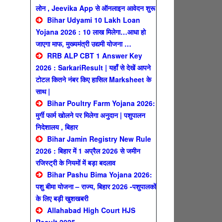
लोन , Jeevika App से ऑनलाइन आवेदन शुरू
Bihar Udyami 10 Lakh Loan
Yojana 2026 : 10 लाख मिलेगा…आधा हो
जाएगा माफ, मुख्यमंत्री उद्यमी योजना …
RRB ALP CBT 1 Answer Key
2026 : SarkariResult | यहाँ से देखें आपने
टोटल कितने नंबर किए हासिल Marksheet के
साथ |
Bihar Poultry Farm Yojana 2026:
मुर्गी फार्म खोलने पर मिलेगा अनुदान | पशुपालन
निदेशालय , बिहार
Bihar Jamin Registry New Rule
2026 : बिहार में 1 अप्रैल 2026 से जमीन
रजिस्ट्री के नियमों में बड़ा बदलाव
Bihar Pashu Bima Yojana 2026:
पशु बीमा योजना – राज्य, बिहार 2026 -पशुपालकों
के लिए बड़ी खुशखबरी
Allahabad High Court HJS