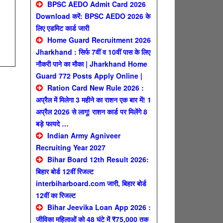
BPSC AEDO Admit Card 2026
Download करें: BPSC AEDO 2026 के
लिए एडमिट कार्ड जारी
Home Guard Recruitment 2026
Jharkhand : सिर्फ 7वीं व 10वीं पास के लिए
नौकरी पाने का मौका | Jharkhand Home
Guard 772 Posts Apply Online |
Ration Card New Rule 2026 :
अप्रैल में मिलेगा 3 महीने का राशन एक बार में! 1
अप्रैल 2026 से लागू! राशन कार्ड पर मिलेंगे 8
बड़े फायदे …
Indian Army Agniveer
Recruiting Year 2027
Bihar Board 12th Result 2026:
बिहार बोर्ड 12वीं रिजल्ट
interbiharboard.com जारी, बिहार बोर्ड
12वीं का रिजल्ट
Bihar Jeevika Loan App 2026 :
जीविका महिलाओं को 48 घंटे में ₹75,000 तक