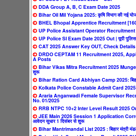
DDA Group A, B, C Exam Date 2025
Bihar Oil Mil Yojana 2025: कृषि विभाग की नई योजन
BHEL Bhopal Apprentice Recruitment [160
UP Police Assistant Operator Recruitment 2025:
UP Police SI Exam Date 2025 Out | यूपी पुलिस सब इ
CAT 2025 Answer Key OUT, Check Details
DRDO CEPTAM 11 Recruitment 2025, Apply 
A Posts
Bihar Vikas Mitra Recruitment 2025 Munger: ब
शुरू
Bihar Ration Card Abhiyan Camp 2025: बिहार मे
Kolkata Police Constable Admit Card 2025
Araria Anganwadi Female Supervisor Recrui
No. 01/2025
RRB NTPC 10+2 Inter Level Result 2025 Out 
JEE Main 2026 Session 1 Application Corre
आवेदन सुधार 1 दिसंबर से शुरू
Bihar Mantrimandal List 2025 : बिहार मंत्री मंडल न