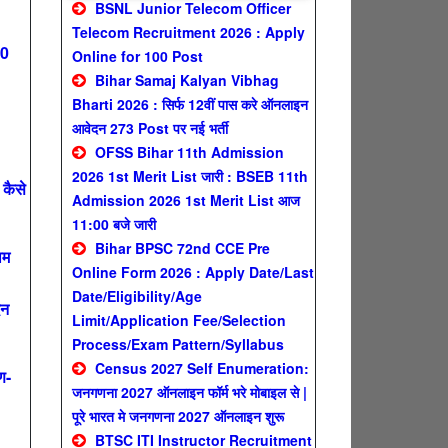
BSNL Junior Telecom Officer
Telecom Recruitment 2026 : Apply
00
Online for 100 Post
Bihar Samaj Kalyan Vibhag
Bharti 2026 : सिर्फ 12वीं पास करे ऑनलाइन
आवेदन 273 Post पर नई भर्ती
OFSS Bihar 11th Admission
2026 1st Merit List जारी : BSEB 11th
कैसे
Admission 2026 1st Merit List आज
11:00 बजे जारी
Bihar BPSC 72nd CCE Pre
ाम
Online Form 2026 : Apply Date/Last
Date/Eligibility/Age
दन
Limit/Application Fee/Selection
Process/Exam Pattern/Syllabus
Census 2027 Self Enumeration:
ण-
जनगणना 2027 ऑनलाइन फॉर्म भरे मोबाइल से |
पूरे भारत मे जनगणना 2027 ऑनलाइन शुरू
BTSC ITI Instructor Recruitment