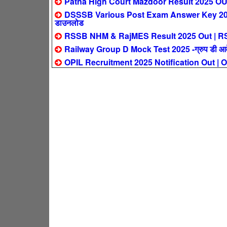
Patna High Court Mazdoor Result 2025 OUT – पट
DSSSB Various Post Exam Answer Key 2025 Out 
डाउनलोड
RSSB NHM & RajMES Result 2025 Out | RSSB NH
Railway Group D Mock Test 2025 -ग्रुप डी आवेदक
OPIL Recruitment 2025 Notification Out | OPI