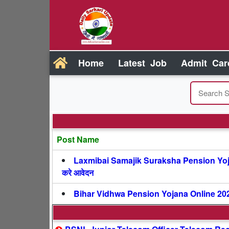
Home
Latest Job
Admit Car
Post Name
Laxmibai Samajik Suraksha Pension Yojana 20
करे आवेदन
Bihar Vidhwa Pension Yojana Online 2023 : बि