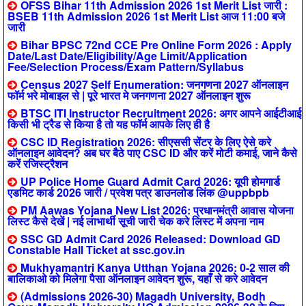
OFSS Bihar 11th Admission 2026 1st Merit List जारी :
BSEB 11th Admission 2026 1st Merit List आज 11:00 बजे
जारी
Bihar BPSC 72nd CCE Pre Online Form 2026 : Apply
Date/Last Date/Eligibility/Age Limit/Application
Fee/Selection Process/Exam Pattern/Syllabus
Census 2027 Self Enumeration: जनगणना 2027 ऑनलाइन
फॉर्म भरे मोबाइल से | पूरे भारत मे जनगणना 2027 ऑनलाइन शुरू
BTSC ITI Instructor Recruitment 2026: अगर आपने आईटीआई
किसी भी ट्रैड से किया है तो यह फॉर्म आपके लिए ही है
CSC ID Registration 2026: सीएससी सेंटर के लिए ऐसे करे
ऑनलाइन आवेदन? अब घर बैठे पाए CSC ID और करें मोटी कमाई, जाने कैसे
करें रजिस्ट्रैशन
UP Police Home Guard Admit Card 2026: यूपी होमगार्ड
एडमिट कार्ड 2026 जारी / प्रवेश पत्र डाउनलोड लिंक @uppbpb
PM Aawas Yojana New List 2026: प्रधानमंत्री आवास योजना
लिस्ट कैसे देखें | नई लाभार्थी सूची जारी चेक करे लिस्ट में अपना नाम
SSC GD Admit Card 2026 Released: Download GD
Constable Hall Ticket at ssc.gov.in
Mukhyamantri Kanya Utthan Yojana 2026: 0-2 साल की
बालिकाओ को मिलेगा पैसा ऑनलाइन आवेदन शुरू, यहाँ से करे आवेदन
(Admissions 2026-30) Magadh University, Bodh