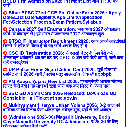
BSEB 11th Admission 2026 1st Merit List आज 11:00 बजे
जारी
Bihar BPSC 72nd CCE Pre Online Form 2026 : Apply
Date/Last Date/Eligibility/Age Limit/Application
Fee/Selection Process/Exam Pattern/Syllabus
Census 2027 Self Enumeration: जनगणना 2027 ऑनलाइन
फॉर्म भरे मोबाइल से | पूरे भारत मे जनगणना 2027 ऑनलाइन शुरू
BTSC ITI Instructor Recruitment 2026: अगर आपने आईटीआई
किसी भी ट्रैड से किया है तो यह फॉर्म आपके लिए ही है
CSC ID Registration 2026: सीएससी सेंटर के लिए ऐसे करे
ऑनलाइन आवेदन? अब घर बैठे पाए CSC ID और करें मोटी कमाई, जाने कैसे
करें रजिस्ट्रैशन
UP Police Home Guard Admit Card 2026: यूपी होमगार्ड
एडमिट कार्ड 2026 जारी / प्रवेश पत्र डाउनलोड लिंक @uppbpb
PM Aawas Yojana New List 2026: प्रधानमंत्री आवास योजना
लिस्ट कैसे देखें | नई लाभार्थी सूची जारी चेक करे लिस्ट में अपना नाम
SSC GD Admit Card 2026 Released: Download GD
Constable Hall Ticket at ssc.gov.in
Mukhyamantri Kanya Utthan Yojana 2026: 0-2 साल की
बालिकाओ को मिलेगा पैसा ऑनलाइन आवेदन शुरू, यहाँ से करे आवेदन
(Admissions 2026-30) Magadh University, Bodh
Gaya:Magadh University UG Admission 2026-30 के लिए
ऑनलाइन आवेदन कैसे करें?