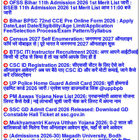
OFSS Bihar 11th Admission 2026 1st Merit List जारी :
BSEB 11th Admission 2026 1st Merit List आज 11:00 बजे
जारी
Bihar BPSC 72nd CCE Pre Online Form 2026 : Apply
Date/Last Date/Eligibility/Age Limit/Application
Fee/Selection Process/Exam Pattern/Syllabus
Census 2027 Self Enumeration: जनगणना 2027 ऑनलाइन
फॉर्म भरे मोबाइल से | पूरे भारत मे जनगणना 2027 ऑनलाइन शुरू
BTSC ITI Instructor Recruitment 2026: अगर आपने आईटीआई
किसी भी ट्रैड से किया है तो यह फॉर्म आपके लिए ही है
CSC ID Registration 2026: सीएससी सेंटर के लिए ऐसे करे
ऑनलाइन आवेदन? अब घर बैठे पाए CSC ID और करें मोटी कमाई, जाने कैसे
करें रजिस्ट्रैशन
UP Police Home Guard Admit Card 2026: यूपी होमगार्ड
एडमिट कार्ड 2026 जारी / प्रवेश पत्र डाउनलोड लिंक @uppbpb
PM Aawas Yojana New List 2026: प्रधानमंत्री आवास योजना
लिस्ट कैसे देखें | नई लाभार्थी सूची जारी चेक करे लिस्ट में अपना नाम
SSC GD Admit Card 2026 Released: Download GD
Constable Hall Ticket at ssc.gov.in
Mukhyamantri Kanya Utthan Yojana 2026: 0-2 साल की
बालिकाओ को मिलेगा पैसा ऑनलाइन आवेदन शुरू, यहाँ से करे आवेदन
(Admissions 2026-30) Magadh University, Bodh