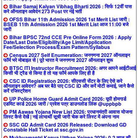
Bihar Samaj Kalyan Vibhag Bharti 2026 : सिर्फ 12वीं पास
करे ऑनलाइन आवेदन 273 Post पर नई भर्ती
OFSS Bihar 11th Admission 2026 1st Merit List जारी :
BSEB 11th Admission 2026 1st Merit List आज 11:00 बजे
जारी
Bihar BPSC 72nd CCE Pre Online Form 2026 : Apply
Date/Last Date/Eligibility/Age Limit/Application
Fee/Selection Process/Exam Pattern/Syllabus
Census 2027 Self Enumeration: जनगणना 2027 ऑनलाइन
फॉर्म भरे मोबाइल से | पूरे भारत मे जनगणना 2027 ऑनलाइन शुरू
BTSC ITI Instructor Recruitment 2026: अगर आपने आईटीआई
किसी भी ट्रैड से किया है तो यह फॉर्म आपके लिए ही है
CSC ID Registration 2026: सीएससी सेंटर के लिए ऐसे करे
ऑनलाइन आवेदन? अब घर बैठे पाए CSC ID और करें मोटी कमाई, जाने कैसे
करें रजिस्ट्रैशन
UP Police Home Guard Admit Card 2026: यूपी होमगार्ड
एडमिट कार्ड 2026 जारी / प्रवेश पत्र डाउनलोड लिंक @uppbpb
PM Aawas Yojana New List 2026: प्रधानमंत्री आवास योजना
लिस्ट कैसे देखें | नई लाभार्थी सूची जारी चेक करे लिस्ट में अपना नाम
SSC GD Admit Card 2026 Released: Download GD
Constable Hall Ticket at ssc.gov.in
Mukhyamantri Kanya Utthan Yojana 2026: 0-2 साल की