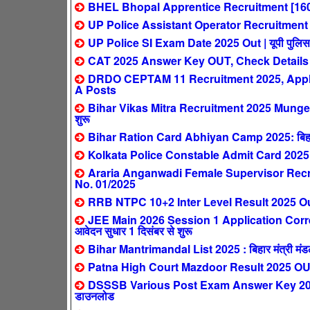
BHEL Bhopal Apprentice Recruitment [160
UP Police Assistant Operator Recruitment 2025:
UP Police SI Exam Date 2025 Out | यूपी पुलिस सब इ
CAT 2025 Answer Key OUT, Check Details
DRDO CEPTAM 11 Recruitment 2025, Apply 
A Posts
Bihar Vikas Mitra Recruitment 2025 Munger: ब
शुरू
Bihar Ration Card Abhiyan Camp 2025: बिहार मे
Kolkata Police Constable Admit Card 2025
Araria Anganwadi Female Supervisor Recrui
No. 01/2025
RRB NTPC 10+2 Inter Level Result 2025 Out 
JEE Main 2026 Session 1 Application Corre
आवेदन सुधार 1 दिसंबर से शुरू
Bihar Mantrimandal List 2025 : बिहार मंत्री मंडल न
Patna High Court Mazdoor Result 2025 OUT – पट
DSSSB Various Post Exam Answer Key 2025 Out 
डाउनलोड