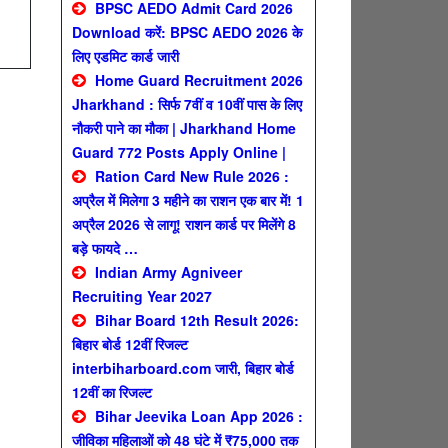
BPSC AEDO Admit Card 2026
Download करें: BPSC AEDO 2026 के
लिए एडमिट कार्ड जारी
Home Guard Recruitment 2026
Jharkhand : सिर्फ 7वीं व 10वीं पास के लिए
नौकरी पाने का मौका | Jharkhand Home
Guard 772 Posts Apply Online |
Ration Card New Rule 2026 :
अप्रैल में मिलेगा 3 महीने का राशन एक बार में! 1
अप्रैल 2026 से लागू! राशन कार्ड पर मिलेंगे 8
बड़े फायदे …
Indian Army Agniveer
Recruiting Year 2027
Bihar Board 12th Result 2026:
बिहार बोर्ड 12वीं रिजल्ट
interbiharboard.com जारी, बिहार बोर्ड
12वीं का रिजल्ट
Bihar Jeevika Loan App 2026 :
जीविका महिलाओं को 48 घंटे में ₹75,000 तक