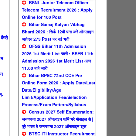
BSNL Junior Telecom Officer
Telecom Recruitment 2026 : Apply
Online for 100 Post
Bihar Samaj Kalyan Vibhag
Bharti 2026 : सिर्फ 12वीं पास करे ऑनलाइन
कैसे
आवेदन 273 Post पर नई भर्ती
OFSS Bihar 11th Admission
2026 1st Merit List जारी : BSEB 11th
ाम
Admission 2026 1st Merit List आज
11:00 बजे जारी
दन
Bihar BPSC 72nd CCE Pre
Online Form 2026 : Apply Date/Last
Date/Eligibility/Age
ण-
Limit/Application Fee/Selection
Process/Exam Pattern/Syllabus
Census 2027 Self Enumeration:
जनगणना 2027 ऑनलाइन फॉर्म भरे मोबाइल से |
पूरे भारत मे जनगणना 2027 ऑनलाइन शुरू
BTSC ITI Instructor Recruitment