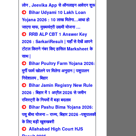
लोन , Jeevika App से ऑनलाइन आवेदन शुरू
Bihar Udyami 10 Lakh Loan
Yojana 2026 : 10 लाख मिलेगा…आधा हो
जाएगा माफ, मुख्यमंत्री उद्यमी योजना …
RRB ALP CBT 1 Answer Key
2026 : SarkariResult | यहाँ से देखें आपने
टोटल कितने नंबर किए हासिल Marksheet के
साथ |
Bihar Poultry Farm Yojana 2026:
मुर्गी फार्म खोलने पर मिलेगा अनुदान | पशुपालन
निदेशालय , बिहार
Bihar Jamin Registry New Rule
2026 : बिहार में 1 अप्रैल 2026 से जमीन
रजिस्ट्री के नियमों में बड़ा बदलाव
Bihar Pashu Bima Yojana 2026:
पशु बीमा योजना – राज्य, बिहार 2026 -पशुपालकों
के लिए बड़ी खुशखबरी
Allahabad High Court HJS