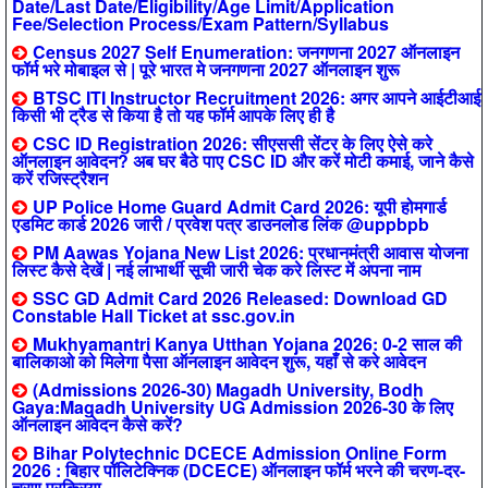
Date/Last Date/Eligibility/Age Limit/Application
Fee/Selection Process/Exam Pattern/Syllabus
Census 2027 Self Enumeration: जनगणना 2027 ऑनलाइन
फॉर्म भरे मोबाइल से | पूरे भारत मे जनगणना 2027 ऑनलाइन शुरू
BTSC ITI Instructor Recruitment 2026: अगर आपने आईटीआई
किसी भी ट्रैड से किया है तो यह फॉर्म आपके लिए ही है
CSC ID Registration 2026: सीएससी सेंटर के लिए ऐसे करे
ऑनलाइन आवेदन? अब घर बैठे पाए CSC ID और करें मोटी कमाई, जाने कैसे
करें रजिस्ट्रैशन
UP Police Home Guard Admit Card 2026: यूपी होमगार्ड
एडमिट कार्ड 2026 जारी / प्रवेश पत्र डाउनलोड लिंक @uppbpb
PM Aawas Yojana New List 2026: प्रधानमंत्री आवास योजना
लिस्ट कैसे देखें | नई लाभार्थी सूची जारी चेक करे लिस्ट में अपना नाम
SSC GD Admit Card 2026 Released: Download GD
Constable Hall Ticket at ssc.gov.in
Mukhyamantri Kanya Utthan Yojana 2026: 0-2 साल की
बालिकाओ को मिलेगा पैसा ऑनलाइन आवेदन शुरू, यहाँ से करे आवेदन
(Admissions 2026-30) Magadh University, Bodh
Gaya:Magadh University UG Admission 2026-30 के लिए
ऑनलाइन आवेदन कैसे करें?
Bihar Polytechnic DCECE Admission Online Form
2026 : बिहार पॉलिटेक्निक (DCECE) ऑनलाइन फॉर्म भरने की चरण-दर-
चरण प्रक्रिया