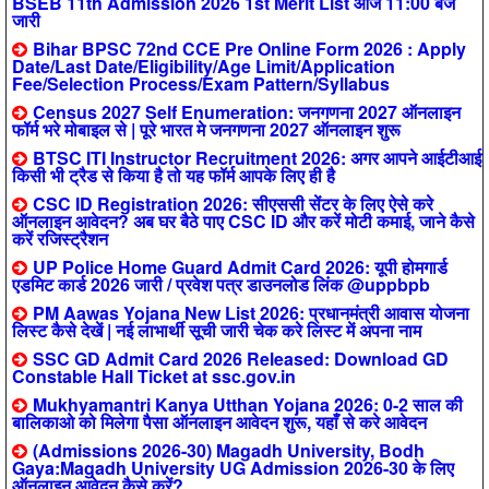
BSEB 11th Admission 2026 1st Merit List आज 11:00 बजे
जारी
Bihar BPSC 72nd CCE Pre Online Form 2026 : Apply
Date/Last Date/Eligibility/Age Limit/Application
Fee/Selection Process/Exam Pattern/Syllabus
Census 2027 Self Enumeration: जनगणना 2027 ऑनलाइन
फॉर्म भरे मोबाइल से | पूरे भारत मे जनगणना 2027 ऑनलाइन शुरू
BTSC ITI Instructor Recruitment 2026: अगर आपने आईटीआई
किसी भी ट्रैड से किया है तो यह फॉर्म आपके लिए ही है
CSC ID Registration 2026: सीएससी सेंटर के लिए ऐसे करे
ऑनलाइन आवेदन? अब घर बैठे पाए CSC ID और करें मोटी कमाई, जाने कैसे
करें रजिस्ट्रैशन
UP Police Home Guard Admit Card 2026: यूपी होमगार्ड
एडमिट कार्ड 2026 जारी / प्रवेश पत्र डाउनलोड लिंक @uppbpb
PM Aawas Yojana New List 2026: प्रधानमंत्री आवास योजना
लिस्ट कैसे देखें | नई लाभार्थी सूची जारी चेक करे लिस्ट में अपना नाम
SSC GD Admit Card 2026 Released: Download GD
Constable Hall Ticket at ssc.gov.in
Mukhyamantri Kanya Utthan Yojana 2026: 0-2 साल की
बालिकाओ को मिलेगा पैसा ऑनलाइन आवेदन शुरू, यहाँ से करे आवेदन
(Admissions 2026-30) Magadh University, Bodh
Gaya:Magadh University UG Admission 2026-30 के लिए
ऑनलाइन आवेदन कैसे करें?