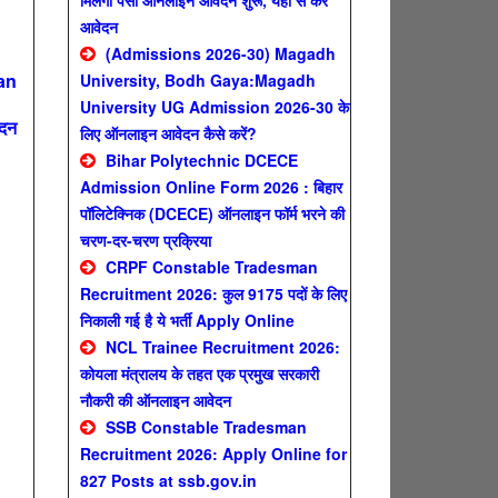
मिलेगा पैसा ऑनलाइन आवेदन शुरू, यहाँ से करे
आवेदन
(Admissions 2026-30) Magadh
an
University, Bodh Gaya:Magadh
University UG Admission 2026-30 के
ेदन
लिए ऑनलाइन आवेदन कैसे करें?
Bihar Polytechnic DCECE
Admission Online Form 2026 : बिहार
पॉलिटेक्निक (DCECE) ऑनलाइन फॉर्म भरने की
n
चरण-दर-चरण प्रक्रिया
CRPF Constable Tradesman
Recruitment 2026: कुल 9175 पदों के लिए
निकाली गई है ये भर्ती Apply Online
NCL Trainee Recruitment 2026:
कोयला मंत्रालय के तहत एक प्रमुख सरकारी
नौकरी की ऑनलाइन आवेदन
SSB Constable Tradesman
Recruitment 2026: Apply Online for
827 Posts at ssb.gov.in