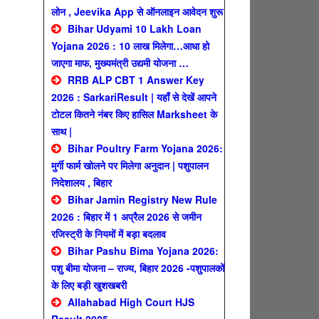
लोन , Jeevika App से ऑनलाइन आवेदन शुरू
Bihar Udyami 10 Lakh Loan
Yojana 2026 : 10 लाख मिलेगा…आधा हो
जाएगा माफ, मुख्यमंत्री उद्यमी योजना …
RRB ALP CBT 1 Answer Key
2026 : SarkariResult | यहाँ से देखें आपने
टोटल कितने नंबर किए हासिल Marksheet के
साथ |
Bihar Poultry Farm Yojana 2026:
मुर्गी फार्म खोलने पर मिलेगा अनुदान | पशुपालन
निदेशालय , बिहार
Bihar Jamin Registry New Rule
2026 : बिहार में 1 अप्रैल 2026 से जमीन
रजिस्ट्री के नियमों में बड़ा बदलाव
Bihar Pashu Bima Yojana 2026:
पशु बीमा योजना – राज्य, बिहार 2026 -पशुपालकों
के लिए बड़ी खुशखबरी
Allahabad High Court HJS