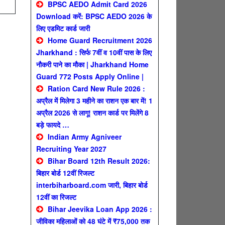
BPSC AEDO Admit Card 2026
Download करें: BPSC AEDO 2026 के
लिए एडमिट कार्ड जारी
Home Guard Recruitment 2026
Jharkhand : सिर्फ 7वीं व 10वीं पास के लिए
नौकरी पाने का मौका | Jharkhand Home
Guard 772 Posts Apply Online |
Ration Card New Rule 2026 :
अप्रैल में मिलेगा 3 महीने का राशन एक बार में! 1
अप्रैल 2026 से लागू! राशन कार्ड पर मिलेंगे 8
बड़े फायदे …
Indian Army Agniveer
Recruiting Year 2027
Bihar Board 12th Result 2026:
बिहार बोर्ड 12वीं रिजल्ट
interbiharboard.com जारी, बिहार बोर्ड
12वीं का रिजल्ट
Bihar Jeevika Loan App 2026 :
जीविका महिलाओं को 48 घंटे में ₹75,000 तक