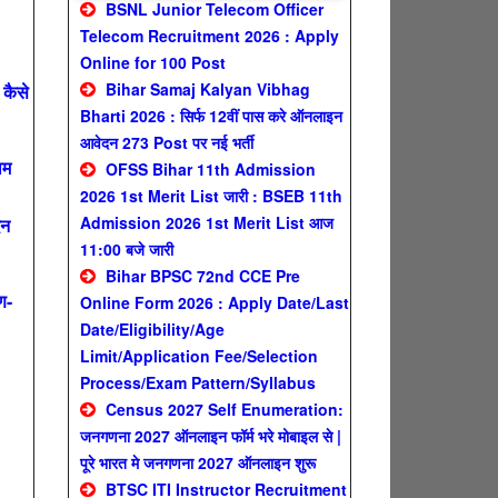
BSNL Junior Telecom Officer
Telecom Recruitment 2026 : Apply
Online for 100 Post
Bihar Samaj Kalyan Vibhag
कैसे
Bharti 2026 : सिर्फ 12वीं पास करे ऑनलाइन
आवेदन 273 Post पर नई भर्ती
ाम
OFSS Bihar 11th Admission
2026 1st Merit List जारी : BSEB 11th
Admission 2026 1st Merit List आज
दन
11:00 बजे जारी
Bihar BPSC 72nd CCE Pre
ण-
Online Form 2026 : Apply Date/Last
Date/Eligibility/Age
Limit/Application Fee/Selection
Process/Exam Pattern/Syllabus
Census 2027 Self Enumeration:
जनगणना 2027 ऑनलाइन फॉर्म भरे मोबाइल से |
पूरे भारत मे जनगणना 2027 ऑनलाइन शुरू
BTSC ITI Instructor Recruitment