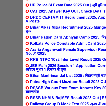
UP Police SI Exam Date 2025 Out | यूपी पुलिस सब इ
CAT 2025 Answer Key OUT, Check Details
DRDO CEPTAM 11 Recruitment 2025, Apply 
A Posts
Bihar Vikas Mitra Recruitment 2025 Munger: ब
शुरू
Bihar Ration Card Abhiyan Camp 2025: बिहार मे
Kolkata Police Constable Admit Card 2025
Araria Anganwadi Female Supervisor Recrui
No. 01/2025
RRB NTPC 10+2 Inter Level Result 2025 Out 
JEE Main 2026 Session 1 Application Corre
आवेदन सुधार 1 दिसंबर से शुरू
Bihar Mantrimandal List 2025 : बिहार मंत्री मंडल न
Patna High Court Mazdoor Result 2025 OUT – पट
DSSSB Various Post Exam Answer Key 2025 Out 
डाउनलोड
RSSB NHM & RajMES Result 2025 Out | RSSB NH
Railway Group D Mock Test 2025 -ग्रुप डी आवेदक