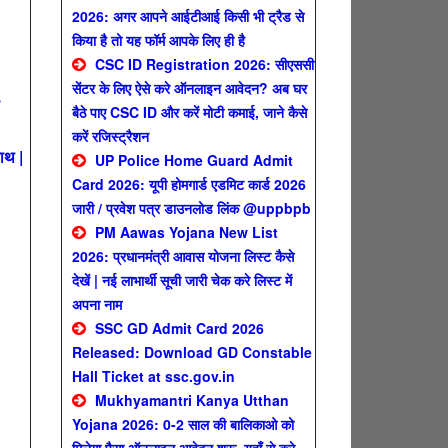
2026: अगर आपने आईटीआई किसी भी ट्रैड से
किया है तो यह फॉर्म आपके लिए ही है
CSC ID Registration 2026: सीएससी
सेंटर के लिए ऐसे करे ऑनलाइन आवेदन? अब घर
बैठे पाए CSC ID और करें मोटी कमाई, जाने कैसे
करें रजिस्ट्रैशन
ाथ |
UP Police Home Guard Admit
Card 2026: यूपी होमगार्ड एडमिट कार्ड 2026
जारी / प्रवेश पत्र डाउनलोड लिंक @uppbpb
PM Aawas Yojana New List
2026: प्रधानमंत्री आवास योजना लिस्ट कैसे
देखें | नई लाभार्थी सूची जारी चेक करे लिस्ट में
अपना नाम
SSC GD Admit Card 2026
Released: Download GD Constable
Hall Ticket at ssc.gov.in
Mukhyamantri Kanya Utthan
Yojana 2026: 0-2 साल की बालिकाओ को