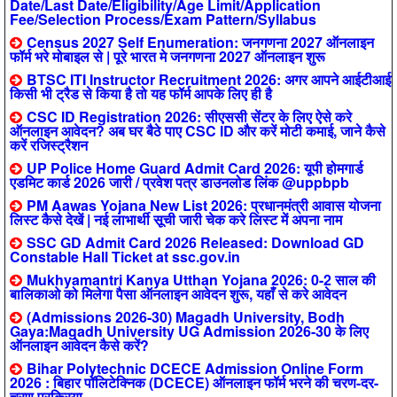
Date/Last Date/Eligibility/Age Limit/Application
Fee/Selection Process/Exam Pattern/Syllabus
Census 2027 Self Enumeration: जनगणना 2027 ऑनलाइन
फॉर्म भरे मोबाइल से | पूरे भारत मे जनगणना 2027 ऑनलाइन शुरू
BTSC ITI Instructor Recruitment 2026: अगर आपने आईटीआई
किसी भी ट्रैड से किया है तो यह फॉर्म आपके लिए ही है
CSC ID Registration 2026: सीएससी सेंटर के लिए ऐसे करे
ऑनलाइन आवेदन? अब घर बैठे पाए CSC ID और करें मोटी कमाई, जाने कैसे
करें रजिस्ट्रैशन
UP Police Home Guard Admit Card 2026: यूपी होमगार्ड
एडमिट कार्ड 2026 जारी / प्रवेश पत्र डाउनलोड लिंक @uppbpb
PM Aawas Yojana New List 2026: प्रधानमंत्री आवास योजना
लिस्ट कैसे देखें | नई लाभार्थी सूची जारी चेक करे लिस्ट में अपना नाम
SSC GD Admit Card 2026 Released: Download GD
Constable Hall Ticket at ssc.gov.in
Mukhyamantri Kanya Utthan Yojana 2026: 0-2 साल की
बालिकाओ को मिलेगा पैसा ऑनलाइन आवेदन शुरू, यहाँ से करे आवेदन
(Admissions 2026-30) Magadh University, Bodh
Gaya:Magadh University UG Admission 2026-30 के लिए
ऑनलाइन आवेदन कैसे करें?
Bihar Polytechnic DCECE Admission Online Form
2026 : बिहार पॉलिटेक्निक (DCECE) ऑनलाइन फॉर्म भरने की चरण-दर-
चरण प्रक्रिया