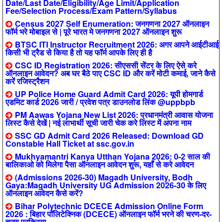
Date/Last Date/Eligibility/Age Limit/Application
Fee/Selection Process/Exam Pattern/Syllabus
Census 2027 Self Enumeration: जनगणना 2027 ऑनलाइन
फॉर्म भरे मोबाइल से | पूरे भारत मे जनगणना 2027 ऑनलाइन शुरू
BTSC ITI Instructor Recruitment 2026: अगर आपने आईटीआई
किसी भी ट्रैड से किया है तो यह फॉर्म आपके लिए ही है
CSC ID Registration 2026: सीएससी सेंटर के लिए ऐसे करे
ऑनलाइन आवेदन? अब घर बैठे पाए CSC ID और करें मोटी कमाई, जाने कैसे
करें रजिस्ट्रैशन
UP Police Home Guard Admit Card 2026: यूपी होमगार्ड
एडमिट कार्ड 2026 जारी / प्रवेश पत्र डाउनलोड लिंक @uppbpb
PM Aawas Yojana New List 2026: प्रधानमंत्री आवास योजना
लिस्ट कैसे देखें | नई लाभार्थी सूची जारी चेक करे लिस्ट में अपना नाम
SSC GD Admit Card 2026 Released: Download GD
Constable Hall Ticket at ssc.gov.in
Mukhyamantri Kanya Utthan Yojana 2026: 0-2 साल की
बालिकाओ को मिलेगा पैसा ऑनलाइन आवेदन शुरू, यहाँ से करे आवेदन
(Admissions 2026-30) Magadh University, Bodh
Gaya:Magadh University UG Admission 2026-30 के लिए
ऑनलाइन आवेदन कैसे करें?
Bihar Polytechnic DCECE Admission Online Form
2026 : बिहार पॉलिटेक्निक (DCECE) ऑनलाइन फॉर्म भरने की चरण-दर-
चरण प्रक्रिया