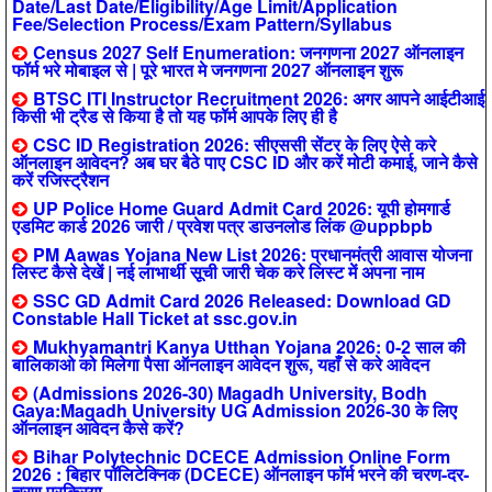
Date/Last Date/Eligibility/Age Limit/Application
Fee/Selection Process/Exam Pattern/Syllabus
Census 2027 Self Enumeration: जनगणना 2027 ऑनलाइन
फॉर्म भरे मोबाइल से | पूरे भारत मे जनगणना 2027 ऑनलाइन शुरू
BTSC ITI Instructor Recruitment 2026: अगर आपने आईटीआई
किसी भी ट्रैड से किया है तो यह फॉर्म आपके लिए ही है
CSC ID Registration 2026: सीएससी सेंटर के लिए ऐसे करे
ऑनलाइन आवेदन? अब घर बैठे पाए CSC ID और करें मोटी कमाई, जाने कैसे
करें रजिस्ट्रैशन
UP Police Home Guard Admit Card 2026: यूपी होमगार्ड
एडमिट कार्ड 2026 जारी / प्रवेश पत्र डाउनलोड लिंक @uppbpb
PM Aawas Yojana New List 2026: प्रधानमंत्री आवास योजना
लिस्ट कैसे देखें | नई लाभार्थी सूची जारी चेक करे लिस्ट में अपना नाम
SSC GD Admit Card 2026 Released: Download GD
Constable Hall Ticket at ssc.gov.in
Mukhyamantri Kanya Utthan Yojana 2026: 0-2 साल की
बालिकाओ को मिलेगा पैसा ऑनलाइन आवेदन शुरू, यहाँ से करे आवेदन
(Admissions 2026-30) Magadh University, Bodh
Gaya:Magadh University UG Admission 2026-30 के लिए
ऑनलाइन आवेदन कैसे करें?
Bihar Polytechnic DCECE Admission Online Form
2026 : बिहार पॉलिटेक्निक (DCECE) ऑनलाइन फॉर्म भरने की चरण-दर-
चरण प्रक्रिया