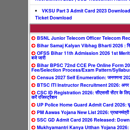
VKSU Part 3 Admit Card 2023 Download 
Ticket Download
BSNL Junior Telecom Officer Telecom Recr
Bihar Samaj Kalyan Vibhag Bharti 2026 : सिर्फ
OFSS Bihar 11th Admission 2026 1st Merit 
बजे जारी
Bihar BPSC 72nd CCE Pre Online Form 2026 
Fee/Selection Process/Exam Pattern/Syllabu
Census 2027 Self Enumeration: जनगणना 2027 ऑनल
BTSC ITI Instructor Recruitment 2026: अगर आपने 
CSC ID Registration 2026: सीएससी सेंटर के लिए ऐ
करें रजिस्ट्रैशन
UP Police Home Guard Admit Card 2026: यूपी हो
PM Aawas Yojana New List 2026: प्रधानमंत्री आवास य
SSC GD Admit Card 2026 Released: Downlo
Mukhyamantri Kanya Utthan Yojana 2026: 0-2 स