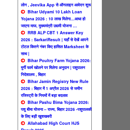
लोन , Jeevika App से ऑनलाइन आवेदन शुरू
Bihar Udyami 10 Lakh Loan
Yojana 2026 : 10 लाख मिलेगा…आधा हो
जाएगा माफ, मुख्यमंत्री उद्यमी योजना …
RRB ALP CBT 1 Answer Key
2026 : SarkariResult | यहाँ से देखें आपने
टोटल कितने नंबर किए हासिल Marksheet के
साथ |
Bihar Poultry Farm Yojana 2026:
मुर्गी फार्म खोलने पर मिलेगा अनुदान | पशुपालन
निदेशालय , बिहार
Bihar Jamin Registry New Rule
2026 : बिहार में 1 अप्रैल 2026 से जमीन
रजिस्ट्री के नियमों में बड़ा बदलाव
Bihar Pashu Bima Yojana 2026:
पशु बीमा योजना – राज्य, बिहार 2026 -पशुपालकों
के लिए बड़ी खुशखबरी
Allahabad High Court HJS