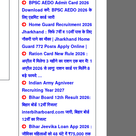
BPSC AEDO Admit Card 2026
Download करें: BPSC AEDO 2026 के
लिए एडमिट कार्ड जारी
Home Guard Recruitment 2026
Jharkhand : सिर्फ 7वीं व 10वीं पास के लिए
नौकरी पाने का मौका | Jharkhand Home
Guard 772 Posts Apply Online |
Ration Card New Rule 2026 :
अप्रैल में मिलेगा 3 महीने का राशन एक बार में! 1
अप्रैल 2026 से लागू! राशन कार्ड पर मिलेंगे 8
बड़े फायदे …
Indian Army Agniveer
Recruiting Year 2027
Bihar Board 12th Result 2026:
बिहार बोर्ड 12वीं रिजल्ट
interbiharboard.com जारी, बिहार बोर्ड
12वीं का रिजल्ट
Bihar Jeevika Loan App 2026 :
जीविका महिलाओं को 48 घंटे में ₹75,000 तक