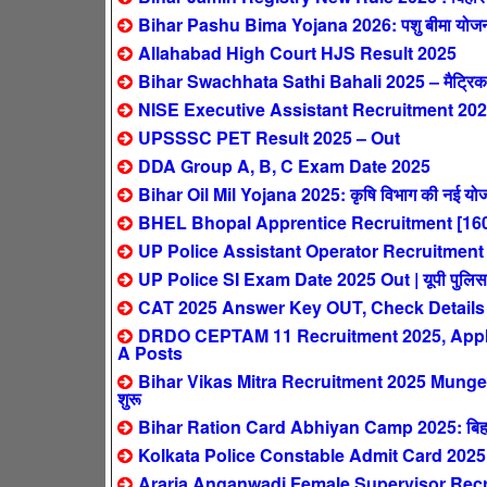
Bihar Pashu Bima Yojana 2026: पशु बीमा योजना – 
Allahabad High Court HJS Result 2025
Bihar Swachhata Sathi Bahali 2025 – मैट्रिक पास
NISE Executive Assistant Recruitment 2025
UPSSSC PET Result 2025 – Out
DDA Group A, B, C Exam Date 2025
Bihar Oil Mil Yojana 2025: कृषि विभाग की नई योजन
BHEL Bhopal Apprentice Recruitment [160
UP Police Assistant Operator Recruitment 2025:
UP Police SI Exam Date 2025 Out | यूपी पुलिस सब इ
CAT 2025 Answer Key OUT, Check Details
DRDO CEPTAM 11 Recruitment 2025, Apply 
A Posts
Bihar Vikas Mitra Recruitment 2025 Munger: ब
शुरू
Bihar Ration Card Abhiyan Camp 2025: बिहार मे
Kolkata Police Constable Admit Card 2025
Araria Anganwadi Female Supervisor Recrui