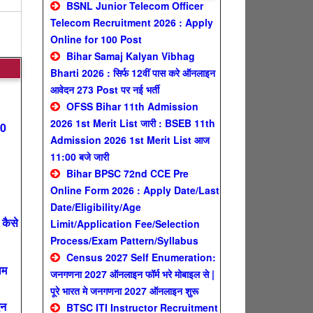
BSNL Junior Telecom Officer
Telecom Recruitment 2026 : Apply
Online for 100 Post
Bihar Samaj Kalyan Vibhag
Bharti 2026 : सिर्फ 12वीं पास करे ऑनलाइन
आवेदन 273 Post पर नई भर्ती
OFSS Bihar 11th Admission
2026 1st Merit List जारी : BSEB 11th
00
Admission 2026 1st Merit List आज
11:00 बजे जारी
Bihar BPSC 72nd CCE Pre
Online Form 2026 : Apply Date/Last
Date/Eligibility/Age
कैसे
Limit/Application Fee/Selection
Process/Exam Pattern/Syllabus
Census 2027 Self Enumeration:
ाम
जनगणना 2027 ऑनलाइन फॉर्म भरे मोबाइल से |
पूरे भारत मे जनगणना 2027 ऑनलाइन शुरू
दन
BTSC ITI Instructor Recruitment