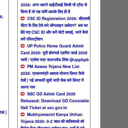
2026: अगर आपने आईटीआई किसी भी ट्रैड से
किया है तो यह फॉर्म आपके लिए ही है
ण-
CSC ID Registration 2026: सीएससी
सेंटर के लिए ऐसे करे ऑनलाइन आवेदन? अब घर
बैठे पाए CSC ID और करें मोटी कमाई, जाने कैसे
करें रजिस्ट्रैशन
UP Police Home Guard Admit
Card 2026: यूपी होमगार्ड एडमिट कार्ड 2026
जारी / प्रवेश पत्र डाउनलोड लिंक @uppbpb
PM Aawas Yojana New List
2026: प्रधानमंत्री आवास योजना लिस्ट कैसे
देखें | नई लाभार्थी सूची जारी चेक करे लिस्ट में
अपना नाम
SSC GD Admit Card 2026
Released: Download GD Constable
Hall Ticket at ssc.gov.in
ाथ |
Mukhyamantri Kanya Utthan
Yojana 2026: 0-2 साल की बालिकाओ को