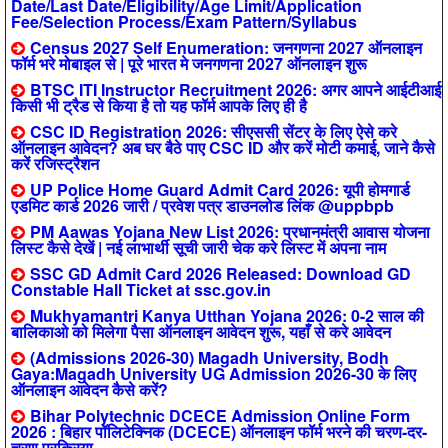
Date/Last Date/Eligibility/Age Limit/Application
Fee/Selection Process/Exam Pattern/Syllabus
Census 2027 Self Enumeration: जनगणना 2027 ऑनलाइन
फॉर्म भरे मोबाइल से | पूरे भारत मे जनगणना 2027 ऑनलाइन शुरू
BTSC ITI Instructor Recruitment 2026: अगर आपने आईटीआई
किसी भी ट्रैड से किया है तो यह फॉर्म आपके लिए ही है
CSC ID Registration 2026: सीएससी सेंटर के लिए ऐसे करे
ऑनलाइन आवेदन? अब घर बैठे पाए CSC ID और करें मोटी कमाई, जाने कैसे
करें रजिस्ट्रैशन
UP Police Home Guard Admit Card 2026: यूपी होमगार्ड
एडमिट कार्ड 2026 जारी / प्रवेश पत्र डाउनलोड लिंक @uppbpb
PM Aawas Yojana New List 2026: प्रधानमंत्री आवास योजना
लिस्ट कैसे देखें | नई लाभार्थी सूची जारी चेक करे लिस्ट में अपना नाम
SSC GD Admit Card 2026 Released: Download GD
Constable Hall Ticket at ssc.gov.in
Mukhyamantri Kanya Utthan Yojana 2026: 0-2 साल की
बालिकाओ को मिलेगा पैसा ऑनलाइन आवेदन शुरू, यहाँ से करे आवेदन
(Admissions 2026-30) Magadh University, Bodh
Gaya:Magadh University UG Admission 2026-30 के लिए
ऑनलाइन आवेदन कैसे करें?
Bihar Polytechnic DCECE Admission Online Form
2026 : बिहार पॉलिटेक्निक (DCECE) ऑनलाइन फॉर्म भरने की चरण-दर-
चरण प्रक्रिया