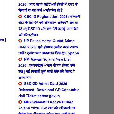
2026: अगर आपने आईटीआई किसी भी ट्रैड से
किया है तो यह फॉर्म आपके लिए ही है
CSC ID Registration 2026: सीएससी
सेंटर के लिए ऐसे करे ऑनलाइन आवेदन? अब घर
बैठे पाए CSC ID और करें मोटी कमाई, जाने कैसे
करें रजिस्ट्रैशन
ाथ |
UP Police Home Guard Admit
Card 2026: यूपी होमगार्ड एडमिट कार्ड 2026
जारी / प्रवेश पत्र डाउनलोड लिंक @uppbpb
PM Aawas Yojana New List
2026: प्रधानमंत्री आवास योजना लिस्ट कैसे
देखें | नई लाभार्थी सूची जारी चेक करे लिस्ट में
अपना नाम
SSC GD Admit Card 2026
Released: Download GD Constable
Hall Ticket at ssc.gov.in
Mukhyamantri Kanya Utthan
Yojana 2026: 0-2 साल की बालिकाओ को