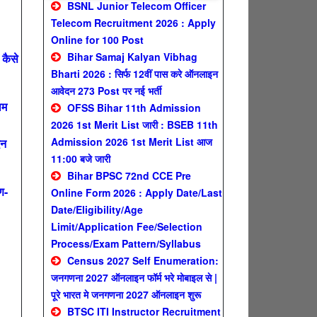
BSNL Junior Telecom Officer
Telecom Recruitment 2026 : Apply
Online for 100 Post
Bihar Samaj Kalyan Vibhag
कैसे
Bharti 2026 : सिर्फ 12वीं पास करे ऑनलाइन
आवेदन 273 Post पर नई भर्ती
ाम
OFSS Bihar 11th Admission
2026 1st Merit List जारी : BSEB 11th
Admission 2026 1st Merit List आज
दन
11:00 बजे जारी
Bihar BPSC 72nd CCE Pre
ण-
Online Form 2026 : Apply Date/Last
Date/Eligibility/Age
Limit/Application Fee/Selection
Process/Exam Pattern/Syllabus
Census 2027 Self Enumeration:
जनगणना 2027 ऑनलाइन फॉर्म भरे मोबाइल से |
पूरे भारत मे जनगणना 2027 ऑनलाइन शुरू
BTSC ITI Instructor Recruitment