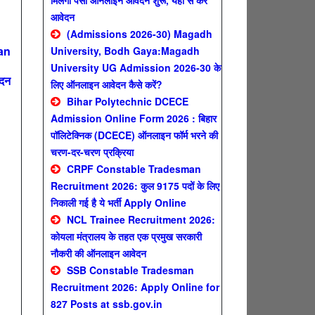
मिलेगा पैसा ऑनलाइन आवेदन शुरू, यहाँ से करे
आवेदन
(Admissions 2026-30) Magadh
an
University, Bodh Gaya:Magadh
University UG Admission 2026-30 के
ेदन
लिए ऑनलाइन आवेदन कैसे करें?
Bihar Polytechnic DCECE
Admission Online Form 2026 : बिहार
पॉलिटेक्निक (DCECE) ऑनलाइन फॉर्म भरने की
n
चरण-दर-चरण प्रक्रिया
CRPF Constable Tradesman
Recruitment 2026: कुल 9175 पदों के लिए
निकाली गई है ये भर्ती Apply Online
NCL Trainee Recruitment 2026:
कोयला मंत्रालय के तहत एक प्रमुख सरकारी
नौकरी की ऑनलाइन आवेदन
SSB Constable Tradesman
Recruitment 2026: Apply Online for
827 Posts at ssb.gov.in