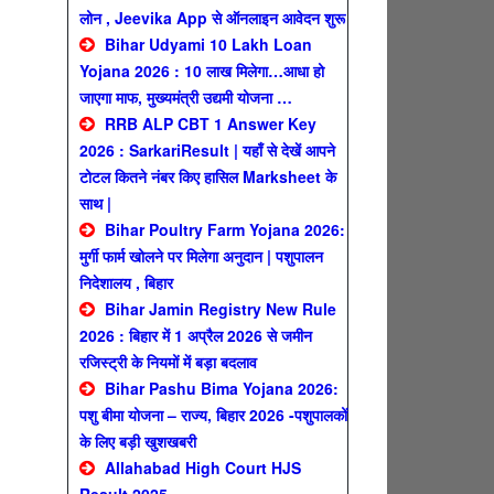
लोन , Jeevika App से ऑनलाइन आवेदन शुरू
Bihar Udyami 10 Lakh Loan
Yojana 2026 : 10 लाख मिलेगा…आधा हो
जाएगा माफ, मुख्यमंत्री उद्यमी योजना …
RRB ALP CBT 1 Answer Key
2026 : SarkariResult | यहाँ से देखें आपने
टोटल कितने नंबर किए हासिल Marksheet के
साथ |
Bihar Poultry Farm Yojana 2026:
मुर्गी फार्म खोलने पर मिलेगा अनुदान | पशुपालन
निदेशालय , बिहार
Bihar Jamin Registry New Rule
2026 : बिहार में 1 अप्रैल 2026 से जमीन
रजिस्ट्री के नियमों में बड़ा बदलाव
Bihar Pashu Bima Yojana 2026:
पशु बीमा योजना – राज्य, बिहार 2026 -पशुपालकों
के लिए बड़ी खुशखबरी
Allahabad High Court HJS