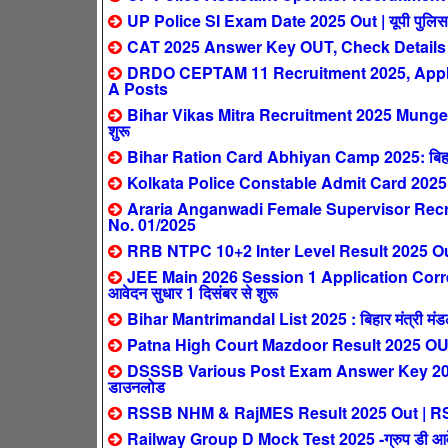
UP Police SI Exam Date 2025 Out | यूपी पुलिस सब इ
CAT 2025 Answer Key OUT, Check Details
DRDO CEPTAM 11 Recruitment 2025, Apply 
A Posts
Bihar Vikas Mitra Recruitment 2025 Munger: ब
शुरू
Bihar Ration Card Abhiyan Camp 2025: बिहार मे
Kolkata Police Constable Admit Card 2025
Araria Anganwadi Female Supervisor Recrui
No. 01/2025
RRB NTPC 10+2 Inter Level Result 2025 Out 
JEE Main 2026 Session 1 Application Corre
आवेदन सुधार 1 दिसंबर से शुरू
Bihar Mantrimandal List 2025 : बिहार मंत्री मंडल न
Patna High Court Mazdoor Result 2025 OUT – पट
DSSSB Various Post Exam Answer Key 2025 Out 
डाउनलोड
RSSB NHM & RajMES Result 2025 Out | RSSB NH
Railway Group D Mock Test 2025 -ग्रुप डी आवेदक