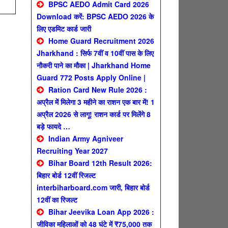
BPSC AEDO Admit Card 2026
Download करें: BPSC AEDO 2026 के
लिए एडमिट कार्ड जारी
Home Guard Recruitment 2026
Jharkhand : सिर्फ 7वीं व 10वीं पास के लिए
नौकरी पाने का मौका | Jharkhand Home
Guard 772 Posts Apply Online |
Ration Card New Rule 2026 :
अप्रैल में मिलेगा 3 महीने का राशन एक बार में! 1
अप्रैल 2026 से लागू! राशन कार्ड पर मिलेंगे 8
बड़े फायदे …
Indian Army Agniveer
Recruiting Year 2027
Bihar Board 12th Result 2026:
बिहार बोर्ड 12वीं रिजल्ट
interbiharboard.com जारी, बिहार बोर्ड
12वीं का रिजल्ट
Bihar Jeevika Loan App 2026 :
जीविका महिलाओं को 48 घंटे में ₹75,000 तक