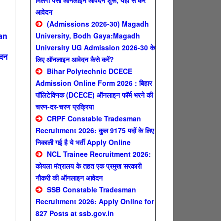
मिलेगा पैसा ऑनलाइन आवेदन शुरू, यहाँ से करे
आवेदन
(Admissions 2026-30) Magadh
an
University, Bodh Gaya:Magadh
University UG Admission 2026-30 के
ेदन
लिए ऑनलाइन आवेदन कैसे करें?
Bihar Polytechnic DCECE
Admission Online Form 2026 : बिहार
पॉलिटेक्निक (DCECE) ऑनलाइन फॉर्म भरने की
n
चरण-दर-चरण प्रक्रिया
CRPF Constable Tradesman
Recruitment 2026: कुल 9175 पदों के लिए
निकाली गई है ये भर्ती Apply Online
NCL Trainee Recruitment 2026:
कोयला मंत्रालय के तहत एक प्रमुख सरकारी
नौकरी की ऑनलाइन आवेदन
SSB Constable Tradesman
Recruitment 2026: Apply Online for
827 Posts at ssb.gov.in