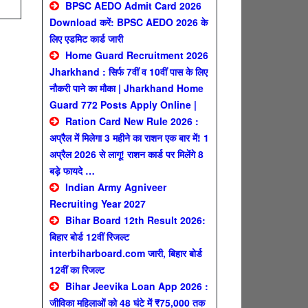
BPSC AEDO Admit Card 2026
Download करें: BPSC AEDO 2026 के
लिए एडमिट कार्ड जारी
Home Guard Recruitment 2026
Jharkhand : सिर्फ 7वीं व 10वीं पास के लिए
नौकरी पाने का मौका | Jharkhand Home
Guard 772 Posts Apply Online |
Ration Card New Rule 2026 :
अप्रैल में मिलेगा 3 महीने का राशन एक बार में! 1
अप्रैल 2026 से लागू! राशन कार्ड पर मिलेंगे 8
बड़े फायदे …
Indian Army Agniveer
Recruiting Year 2027
Bihar Board 12th Result 2026:
बिहार बोर्ड 12वीं रिजल्ट
interbiharboard.com जारी, बिहार बोर्ड
12वीं का रिजल्ट
Bihar Jeevika Loan App 2026 :
जीविका महिलाओं को 48 घंटे में ₹75,000 तक