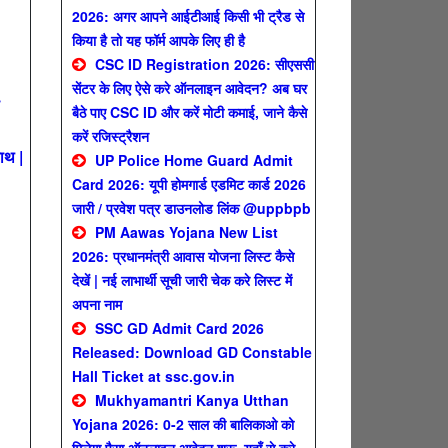
2026: अगर आपने आईटीआई किसी भी ट्रैड से
किया है तो यह फॉर्म आपके लिए ही है
CSC ID Registration 2026: सीएससी
सेंटर के लिए ऐसे करे ऑनलाइन आवेदन? अब घर
बैठे पाए CSC ID और करें मोटी कमाई, जाने कैसे
करें रजिस्ट्रैशन
ाथ |
UP Police Home Guard Admit
Card 2026: यूपी होमगार्ड एडमिट कार्ड 2026
जारी / प्रवेश पत्र डाउनलोड लिंक @uppbpb
PM Aawas Yojana New List
2026: प्रधानमंत्री आवास योजना लिस्ट कैसे
देखें | नई लाभार्थी सूची जारी चेक करे लिस्ट में
अपना नाम
SSC GD Admit Card 2026
Released: Download GD Constable
Hall Ticket at ssc.gov.in
Mukhyamantri Kanya Utthan
Yojana 2026: 0-2 साल की बालिकाओ को