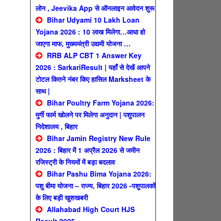
लोन , Jeevika App से ऑनलाइन आवेदन शुरू
Bihar Udyami 10 Lakh Loan
Yojana 2026 : 10 लाख मिलेगा…आधा हो
जाएगा माफ, मुख्यमंत्री उद्यमी योजना …
RRB ALP CBT 1 Answer Key
2026 : SarkariResult | यहाँ से देखें आपने
टोटल कितने नंबर किए हासिल Marksheet के
साथ |
Bihar Poultry Farm Yojana 2026:
मुर्गी फार्म खोलने पर मिलेगा अनुदान | पशुपालन
निदेशालय , बिहार
Bihar Jamin Registry New Rule
2026 : बिहार में 1 अप्रैल 2026 से जमीन
रजिस्ट्री के नियमों में बड़ा बदलाव
Bihar Pashu Bima Yojana 2026:
पशु बीमा योजना – राज्य, बिहार 2026 -पशुपालकों
के लिए बड़ी खुशखबरी
Allahabad High Court HJS