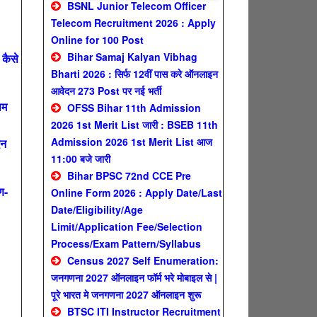
BSNL Junior Telecom Officer
Telecom Recruitment 2026 : Apply
Online for 100 Post
Bihar Samaj Kalyan Vibhag
कैसे
Bharti 2026 : सिर्फ 12वीं पास करे ऑनलाइन
आवेदन 273 Post पर नई भर्ती
ाम
OFSS Bihar 11th Admission
2026 1st Merit List जारी : BSEB 11th
Admission 2026 1st Merit List आज
दन
11:00 बजे जारी
Bihar BPSC 72nd CCE Pre
ण-
Online Form 2026 : Apply Date/Last
Date/Eligibility/Age
Limit/Application Fee/Selection
Process/Exam Pattern/Syllabus
Census 2027 Self Enumeration:
जनगणना 2027 ऑनलाइन फॉर्म भरे मोबाइल से |
पूरे भारत मे जनगणना 2027 ऑनलाइन शुरू
BTSC ITI Instructor Recruitment