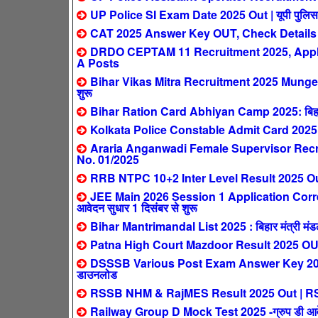
UP Police SI Exam Date 2025 Out | यूपी पुलिस सब इ
CAT 2025 Answer Key OUT, Check Details
DRDO CEPTAM 11 Recruitment 2025, Apply 
A Posts
Bihar Vikas Mitra Recruitment 2025 Munger: ब
शुरू
Bihar Ration Card Abhiyan Camp 2025: बिहार मे
Kolkata Police Constable Admit Card 2025
Araria Anganwadi Female Supervisor Recrui
No. 01/2025
RRB NTPC 10+2 Inter Level Result 2025 Out 
JEE Main 2026 Session 1 Application Corre
आवेदन सुधार 1 दिसंबर से शुरू
Bihar Mantrimandal List 2025 : बिहार मंत्री मंडल न
Patna High Court Mazdoor Result 2025 OUT – पट
DSSSB Various Post Exam Answer Key 2025 Out 
डाउनलोड
RSSB NHM & RajMES Result 2025 Out | RSSB NH
Railway Group D Mock Test 2025 -ग्रुप डी आवेदक