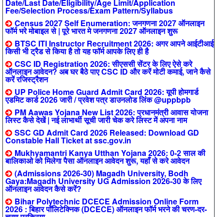
Date/Last Date/Eligibility/Age Limit/Application
Fee/Selection Process/Exam Pattern/Syllabus
Census 2027 Self Enumeration: जनगणना 2027 ऑनलाइन
फॉर्म भरे मोबाइल से | पूरे भारत मे जनगणना 2027 ऑनलाइन शुरू
BTSC ITI Instructor Recruitment 2026: अगर आपने आईटीआई
किसी भी ट्रैड से किया है तो यह फॉर्म आपके लिए ही है
CSC ID Registration 2026: सीएससी सेंटर के लिए ऐसे करे
ऑनलाइन आवेदन? अब घर बैठे पाए CSC ID और करें मोटी कमाई, जाने कैसे
करें रजिस्ट्रैशन
UP Police Home Guard Admit Card 2026: यूपी होमगार्ड
एडमिट कार्ड 2026 जारी / प्रवेश पत्र डाउनलोड लिंक @uppbpb
PM Aawas Yojana New List 2026: प्रधानमंत्री आवास योजना
लिस्ट कैसे देखें | नई लाभार्थी सूची जारी चेक करे लिस्ट में अपना नाम
SSC GD Admit Card 2026 Released: Download GD
Constable Hall Ticket at ssc.gov.in
Mukhyamantri Kanya Utthan Yojana 2026: 0-2 साल की
बालिकाओ को मिलेगा पैसा ऑनलाइन आवेदन शुरू, यहाँ से करे आवेदन
(Admissions 2026-30) Magadh University, Bodh
Gaya:Magadh University UG Admission 2026-30 के लिए
ऑनलाइन आवेदन कैसे करें?
Bihar Polytechnic DCECE Admission Online Form
2026 : बिहार पॉलिटेक्निक (DCECE) ऑनलाइन फॉर्म भरने की चरण-दर-
चरण प्रक्रिया